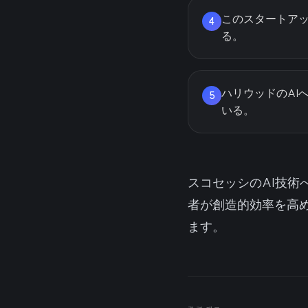
このスタートアップは
4
る。
ハリウッドのAI
5
いる。
スコセッシのAI技
者が創造的効率を高
ます。