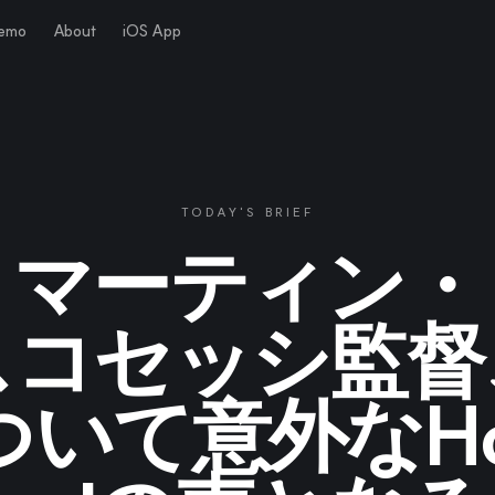
Demo
About
iOS App
TODAY'S BRIEF
マーティン・
スコセッシ監督
ついて意外なHol