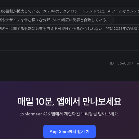
Iの役割が拡大している。2023年のテクノロジートレンドでは、AIツールがコン
楽やデザインを含む様々な分野でAIの幅広い受容と合致している。
のAIに関する規制に影響を与える可能性があるかもしれない、特に2025年の議論
ID ·
56e8d071-e
매일 10분, 앱에서 만나보세요
Explorineer iOS 앱에서 개인화된 브리핑을 받아보세요.
App Store에서 받기