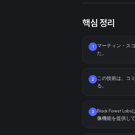
핵심 정리
マーティン・スコセ
1
た。
この技術は、コ
2
る。
Black Fore
3
像機能を提供し