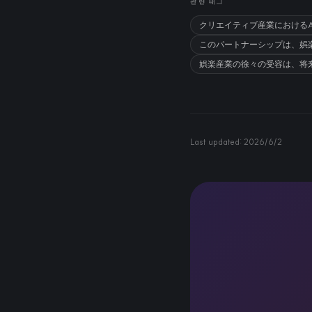
관련 태그
クリエイティブ産業におけるA
このパートナーシップは、娯
娯楽産業の徐々の受容は、将来
Last updated:
2026/6/2