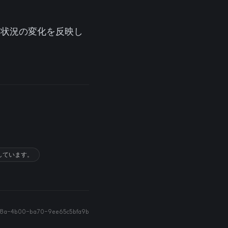
や経済状況の変化を反映し
しています。
8a-4b00-ba70-9ee65c5bfa9b