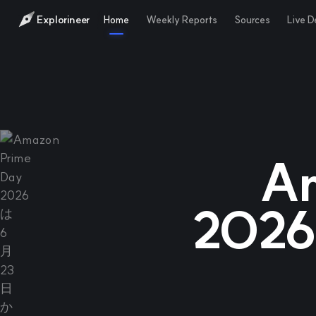
Explorineer
Home
Weekly Reports
Sources
Live 
Am
202