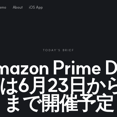
Demo
About
iOS App
TODAY'S BRIEF
azon Prime 
6は6月23日か
まで開催予定