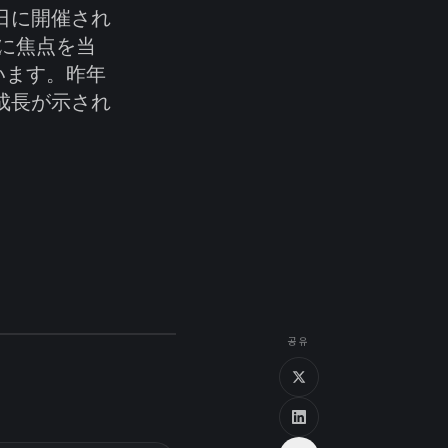
26日に開催され
に焦点を当
います。昨年
成長が示され
공유