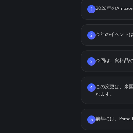
2026年のAmaz
1
今年のイベント
2
今回は、食料品
3
この変更は、米
4
れます。
前年には、Prim
5