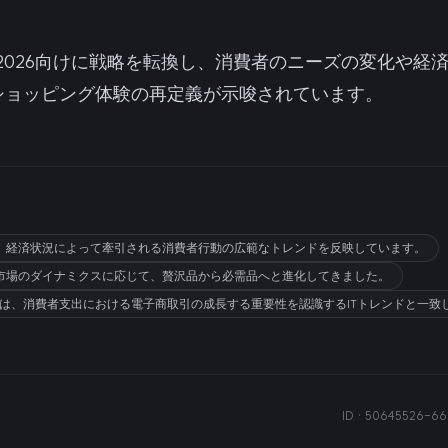
e Day 2026向けに戦略を転換し、消費者のニーズの変化
ショッピング体験の再定義が示唆されています。
、経済状況によって牽引される消費者行動の広範なトレンドを反映しています。
市場のダイナミクスに応じて、贅沢品から必需品へと進化してきました。
視は、消費者支出における電子商取引の成長する重要性を認識するITトレンドと一致
ID ·
50645526-66