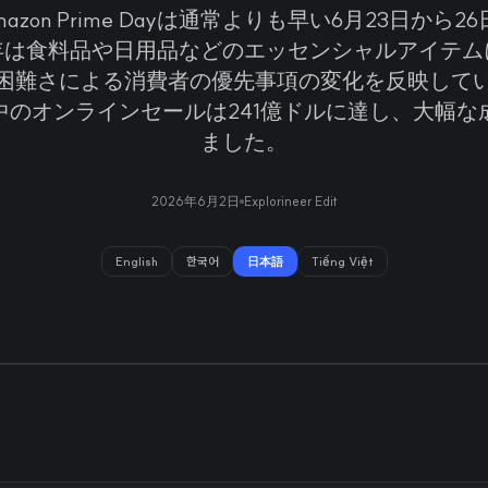
mazon Prime Dayは通常よりも早い6月23日から
年は食料品や日用品などのエッセンシャルアイテム
困難さによる消費者の優先事項の変化を反映して
中のオンラインセールは241億ドルに達し、大幅な
ました。
2026年6月2日
Explorineer Edit
English
한국어
日本語
Tiếng Việt