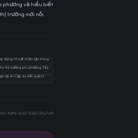
a phương và hiểu biết
thị trường mới nổi.
áp dụng trí tuệ nhân tạo trong
cho thị trường phi phương Tây,
ọi tại Ai Cập do kết quả trí
50d6-4d46-bc32-53dc720a7c45