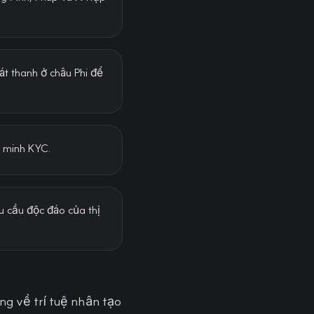
át thanh ở châu Phi để
c minh KYC.
u cầu độc đáo của thị
g về trí tuệ nhân tạo