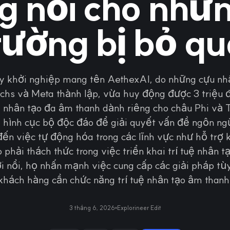
g nói cho nhữn
rường bị bỏ qu
y khởi nghiệp mang tên AethexAI, do những cựu nh
hs và Meta thành lập, vừa huy động được 3 triệu đ
uệ nhân tạo đa âm thanh dành riêng cho châu Phi và
 hình cục bộ độc đáo để giải quyết vấn đề ngôn ngữ
ến việc tự động hóa trong các lĩnh vực như hỗ trợ 
phải thách thức trong việc triển khai trí tuệ nhân tạo
 nổi, họ nhấn mạnh việc cung cấp các giải pháp tù
khách hàng cần chức năng trí tuệ nhân tạo âm thanh
3 tháng 6, 2026
Explorineer Edit