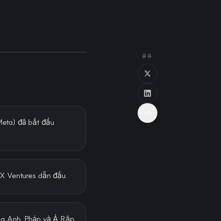
공유
eta) đã bắt đầu
DX Ventures dẫn đầu.
ếng Anh, Pháp và Ả Rập