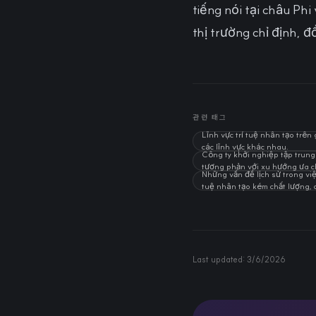
tiếng nói tại châu P
thị trường chỉ định, 
관련 태그
Lĩnh vực trí tuệ nhân tạo trê
các lĩnh vực khác nhau.
Công ty khởi nghiệp tập trung
tương phản với xu hướng ưa c
Những vấn đề lịch sử trong việc
tuệ nhân tạo kém chất lượng, c
Last updated:
3/6/2026