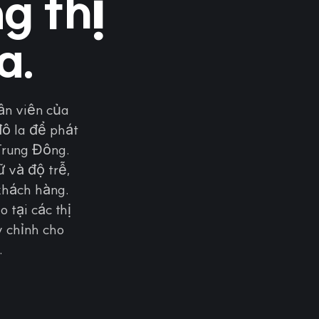
g thị
a.
ân viên của
ô la để phát
 Trung Đông.
 và độ trễ,
khách hàng.
 tại các thị
y chỉnh cho
.