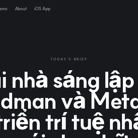
Demo
About
iOS App
TODAY'S BRIEF
i nhà sáng lập 
ldman và Meta
riển trí tuệ n