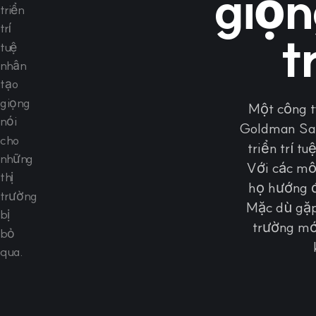
giọn
t
Một công t
Goldman Sac
triển trí t
Với các mô
họ hướng đ
Mặc dù gặp 
trường mới