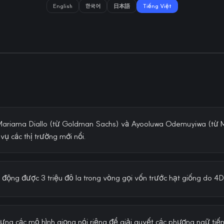
English
한국어
日本語
Tiếng Việt
Mariama Diallo (từ Goldman Sachs) và Ayooluwa Odemuyiwa (từ M
ụ các thị trường mới nổi.
 động được 3 triệu đô la trong vòng gọi vốn trước hạt giống do 4
ựng các mô hình giọng nói riêng để giải quyết các phương ngữ ti