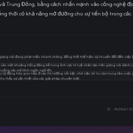
hi và Trung Đông, bằng cách nhấn mạnh vào công nghệ đị
đồng thời có khả năng mở đường cho sự tiến bộ trong các 
n giọng nói đang phát triển nhanh chóng, đồng thời thể hiện sự chuyển đổi đến việc 
 vào một khoảng trống đáng kể trong lĩnh vực trí tuệ nhân tạo trên giọng nói dành 
huộng các mô hình ngôn ngữ lớn.
 tự động hóa giao tiếp ở các thị trường nổi bật, như việc rút lui của trung tâm cuộc g
ho thấy sự cần thiết của các giải pháp chuyên biệt.
ID ·
4fc34cb1-