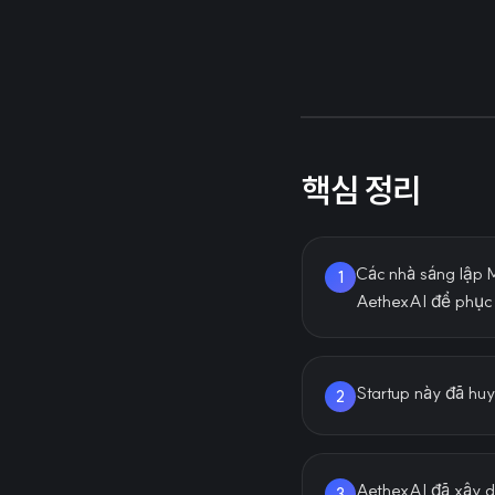
핵심 정리
Các nhà sáng lập 
1
AethexAI để phục v
Startup này đã huy
2
AethexAI đã xây d
3