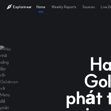
Explorineer
Home
Weekly Reports
Sources
Live 
Ha
Go
phát t