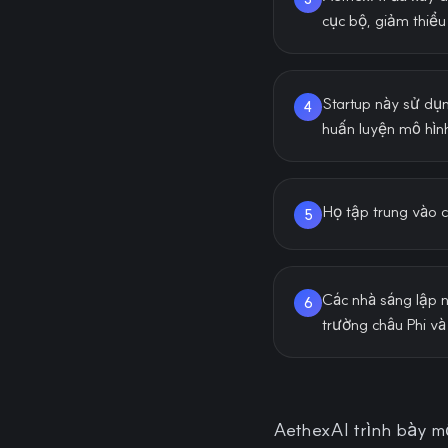
cục bộ, giảm thiểu
Startup này sử dụn
4
huấn luyện mô hìn
Họ tập trung vào c
5
Các nhà sáng lập 
6
trường châu Phi v
AethexAI trình bày mộ