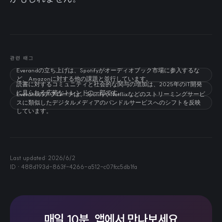
관련 태그
Everandの立ち上げは、Spotifyがオーディオブック市場に参入するな
ど、Amazonに対する他の課題と並行しています。
読書に対するコミュニティと社会的な関与の増加は、2025年のIT開発
に見られる広範なトレンドの一部です。
Everandのアプローチは、SpotifyやNetflixなどのストリーミングサービ
スに類似したデジタルメディアのバンドルサービスへのシフトを反映
しています。
Last updated:
2026/6/2
ID ·
488d193d-863f-4266-a512-c07fcc5db1fa
매일 10분, 앱에서 만나보세요