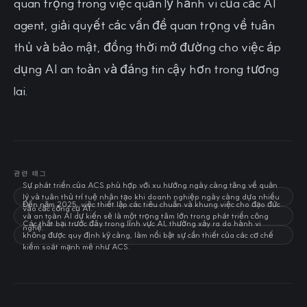
quan trọng trong việc quản lý hành vi của các AI
agent, giải quyết các vấn đề quan trọng về tuân
thủ và bảo mật, đồng thời mở đường cho việc áp
dụng AI an toàn và đáng tin cậy hơn trong tương
lai.
관련 태그
Sự phát triển của ACS phù hợp với xu hướng ngày càng tăng về quản
lý và tuân thủ trí tuệ nhân tạo khi doanh nghiệp ngày càng dựa nhiều
Đến năm 2025, việc thiết lập các tiêu chuẩn và khung việc cho đạo đức
vào các công cụ AI.
và an toàn AI dự kiến sẽ là một trọng tâm lớn trong phát triển công
Các thất bại trước đây trong lĩnh vực AI, thường xảy ra do hành vi
nghệ.
không được quy định kỹ càng, làm nổi bật sự cần thiết của các cơ chế
kiểm soát mạnh mẽ như ACS.