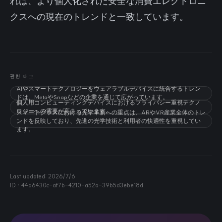
れは、より個人化された安全な消費エレクトロニ
クスへの現在のトレンドと一致しています。
관련 태그
AIやスマートテクノロジーをウェアラブルデバイスに統合するトレン
ドは、MetaやSnapなどの企業を通じて広がっています。
個人用コンピューティングデバイスにおけるプライバシー重視テクノ
ロジーへの需要が高まっています。
スマートグラスにおける光学革新への重点は、ARやVR産業全体のトレ
ンドを反映しており、先進の光学技術と利用者の快適性を重視してい
ます。
Last updated:
2026/7/6
ID ·
44a6430c-af7b-4210-a52a-39b5d3ebe18d