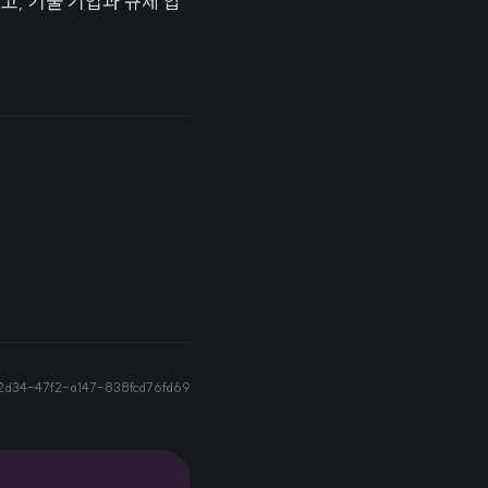
고, 기술 기업과 규제 압
2d34-47f2-a147-838fcd76fd69