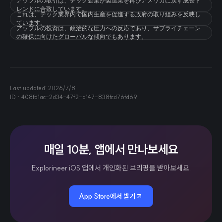
アップルの取引は、テック企業が製造業を再びアメリカに戻す成長ト
レンドに合致しています。
これは、テック業界内で国内生産を促進する政府の取り組みを反映し
ています。
アップルの投資は、政治的な圧力への反応であり、サプライチェーン
の確保に向けたグローバルな傾向でもあります。
Last updated:
2026/7/8
ID ·
408fd1ac-2d34-47f2-a147-838fcd76fd69
매일 10분, 앱에서 만나보세요
Explorineer iOS 앱에서 개인화된 브리핑을 받아보세요.
App Store에서 받기