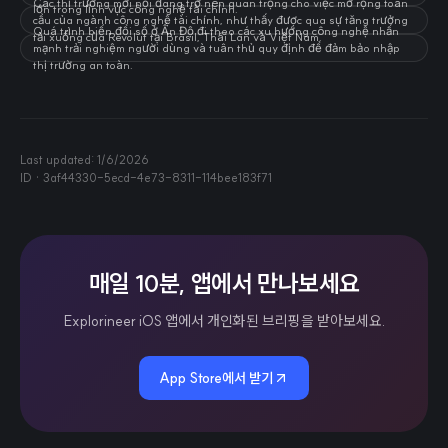
Các thị trường mới nổi đang trở nên quan trọng cho việc mở rộng toàn
lớn trong lĩnh vực công nghệ tài chính.
cầu của ngành công nghệ tài chính, như thấy được qua sự tăng trưởng
Quá trình biến đổi số ở Ấn Độ đi theo các xu hướng công nghệ nhấn
tải xuống của Revolut tại Brasil, Thái Lan và Việt Nam.
mạnh trải nghiệm người dùng và tuân thủ quy định để đảm bảo nhập
thị trường an toàn.
Last updated:
1/6/2026
ID ·
3af44330-5ecd-4e73-8311-114bee183f71
매일 10분, 앱에서 만나보세요
Explorineer iOS 앱에서 개인화된 브리핑을 받아보세요.
App Store에서 받기