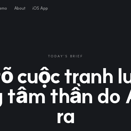
Demo
About
iOS App
TODAY'S BRIEF
rõ cuộc tranh l
 tâm thần do 
ra