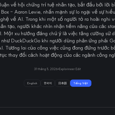
luận về hội chứng trí tuệ nhân tạo, bắt đầu bởi lời b
 Box - Aaron Levie, nhấn mạnh sự lo ngại về sự hiểu
hệ về AI. Trong khi một số người tỏ ra hoài nghi vớ
nhân tạo, người khác nhìn nhận tiềm năng của các sta
I. Một xu hướng đáng chú ý là việc tăng cường sử d
 như DuckDuckGo khi người dùng phản ứng phái G
I. Tương lai của công việc cũng đang đứng trước b
 tục thay đổi cách hoạt động của các ngành công ng
31 tháng 5, 2026
Explorineer Edit
English
한국어
日本語
Tiếng Việt