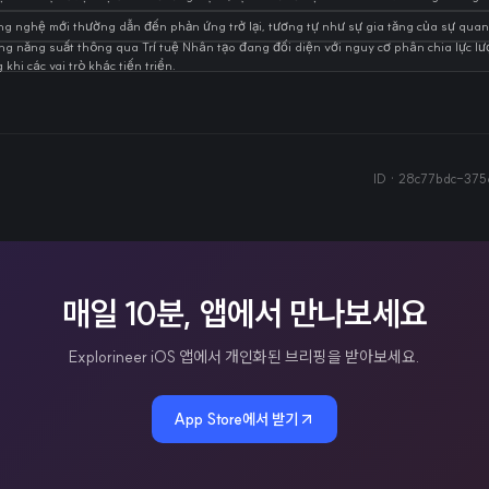
công nghệ mới thường dẫn đến phản ứng trở lại, tương tự như sự gia tăng của sự quan
ăng năng suất thông qua Trí tuệ Nhân tạo đang đối diện với nguy cơ phân chia lực lư
 khi các vai trò khác tiến triển.
ID ·
28c77bdc-37
매일 10분, 앱에서 만나보세요
Explorineer iOS 앱에서 개인화된 브리핑을 받아보세요.
App Store에서 받기