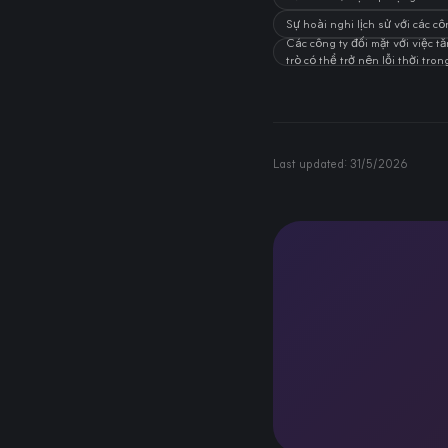
Sự hoài nghi lịch sử với các 
Các công ty đối mặt với việc t
trò có thể trở nên lỗi thời trong
Last updated:
31/5/2026