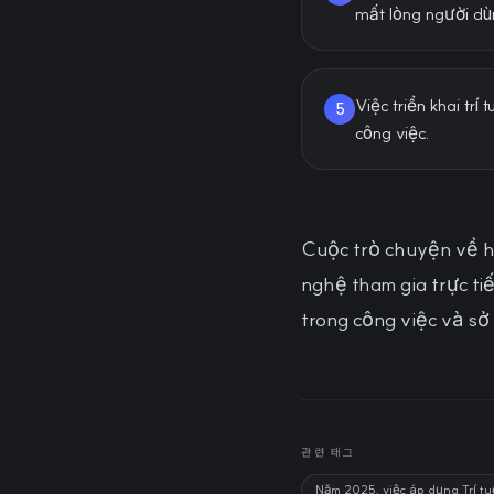
mất lòng người dùn
Việc triển khai tr
5
công việc.
Cuộc trò chuyện về h
nghệ tham gia trực tiế
trong công việc và sở 
관련 태그
Năm 2025, việc áp dụng Trí tu