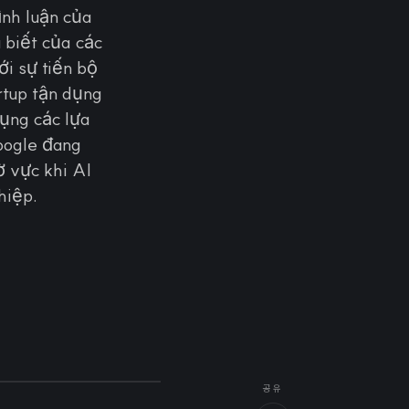
ình luận của
 biết của các
i sự tiến bộ
rtup tận dụng
ụng các lựa
oogle đang
ờ vực khi AI
hiệp.
공유