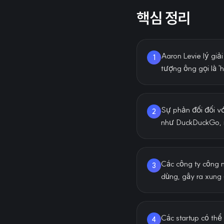
핵심 정리
Aaron Levie lý giả
1
tượng ông gọi là 'h
Sự phản đối đối vớ
2
như DuckDuckGo, m
Các công ty công 
3
dùng, gây ra xung 
Các startup có thể 
4