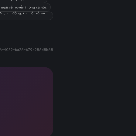
 ngại về truyền thông xã hội.
ợng lao động, khi một số vai
56-4052-ba26-b79d286d8b68