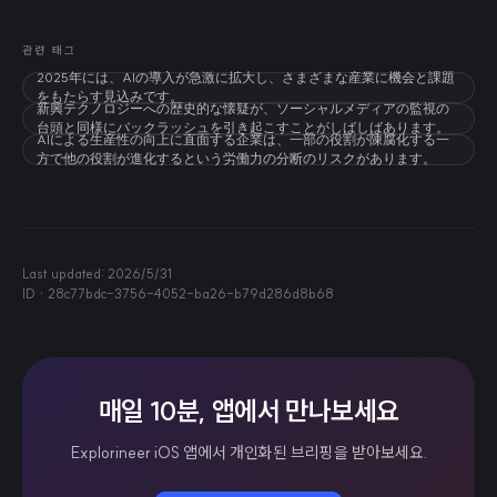
관련 태그
2025年には、AIの導入が急激に拡大し、さまざまな産業に機会と課題
をもたらす見込みです。
新興テクノロジーへの歴史的な懐疑が、ソーシャルメディアの監視の
台頭と同様にバックラッシュを引き起こすことがしばしばあります。
AIによる生産性の向上に直面する企業は、一部の役割が陳腐化する一
方で他の役割が進化するという労働力の分断のリスクがあります。
Last updated:
2026/5/31
ID ·
28c77bdc-3756-4052-ba26-b79d286d8b68
매일 10분, 앱에서 만나보세요
Explorineer iOS 앱에서 개인화된 브리핑을 받아보세요.