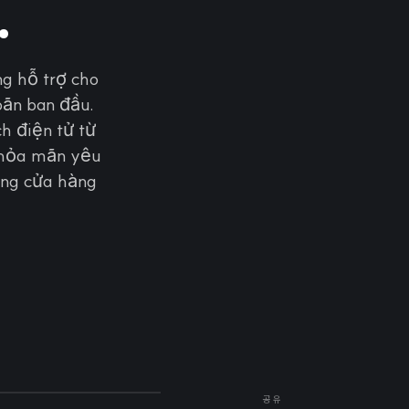
.
g hỗ trợ cho
oãn ban đầu.
h điện tử từ
thỏa mãn yêu
ồng cửa hàng
공유