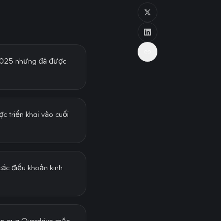
 2025 nhưng đã được
c triển khai vào cuối
các điều khoản kinh
ện qua Overdrive mặc