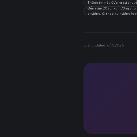
Thông tin này đưa ra sự chuyể
Đến năm 2025, xu hướng cho t
phương, đi theo xu hướng lo n
Last updated:
6/7/2026