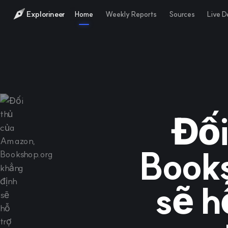
Explorineer
Home
Weekly Reports
Sources
Live 
Đối
Books
sẽ h