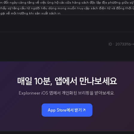
n đổi ngày càng tăng về việc ủng hộ các cửa hàng sách độc lập địa phương giữa sự
hấy sự tăng cầu từ người tiêu dùng mong muốn truy cập sách điện tử và đồng thời 
gại về môi trường khi sản xuất sách in.
ID ·
20733116-
매일 10분, 앱에서 만나보세요
Explorineer iOS 앱에서 개인화된 브리핑을 받아보세요.
App Store에서 받기