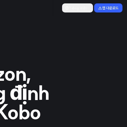
Tiếng Việt
앱 다운로드
zon,
g định
 Kobo