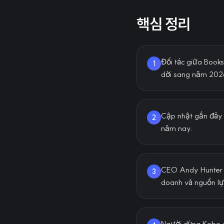
핵심 정리
Đối tác giữa Book
1
dời sang năm 2026 
Cập nhật gần đây c
2
năm nay.
CEO Andy Hunter n
3
doanh và nguồn lực
Người dùng Kobo c