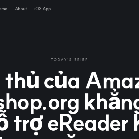
Demo
About
iOS App
TODAY'S BRIEF
 thủ của Ama
hop.org khẳn
ỗ trợ eReader