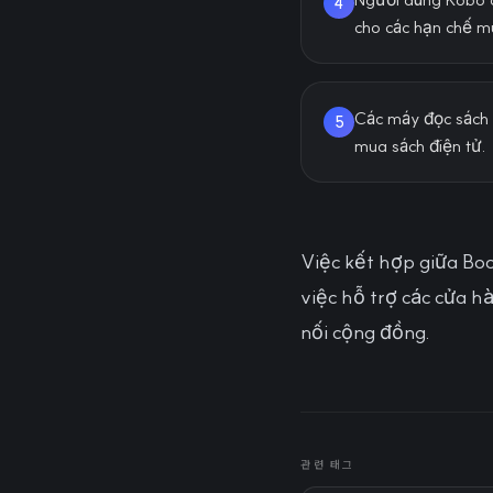
4
cho các hạn chế m
Các máy đọc sách 
5
mua sách điện tử.
Việc kết hợp giữa Boo
việc hỗ trợ các cửa h
nối cộng đồng.
관련 태그