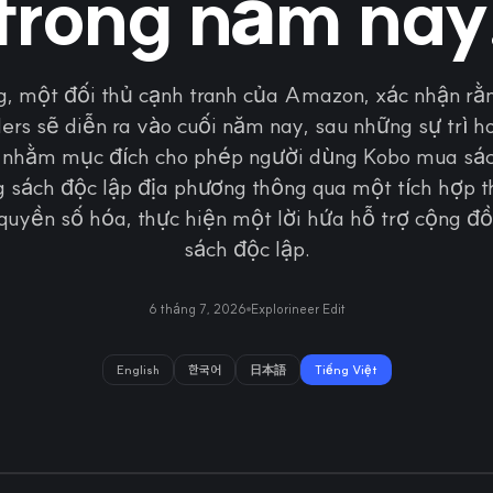
trong năm nay
g, một đối thủ cạnh tranh của Amazon, xác nhận rằn
rs sẽ diễn ra vào cuối năm nay, sau những sự trì h
 nhằm mục đích cho phép người dùng Kobo mua sác
g sách độc lập địa phương thông qua một tích hợp 
 quyền số hóa, thực hiện một lời hứa hỗ trợ cộng đ
sách độc lập.
6 tháng 7, 2026
Explorineer Edit
English
한국어
日本語
Tiếng Việt