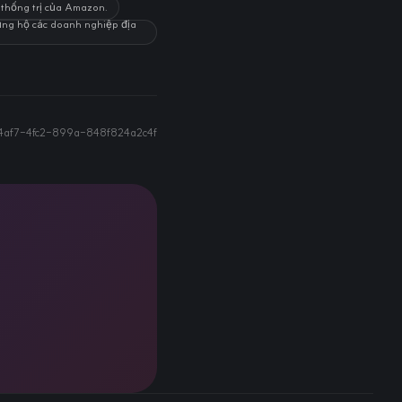
 thống trị của Amazon.
ủng hộ các doanh nghiệp địa
4af7-4fc2-899a-848f824a2c4f