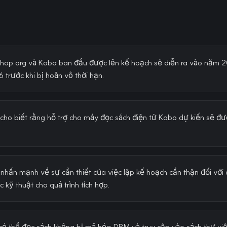
shop.org và Kobo ban đầu được lên kế hoạch sẽ diễn ra vào năm
trước khi bị hoãn vô thời hạn.
ho biết rằng hỗ trợ cho máy đọc sách điện tử Kobo dự kiến sẽ đượ
hấn mạnh về sự cần thiết của việc lập kế hoạch cẩn thận đối với 
 kỹ thuật cho quá trình tích hợp.
ó thể đọc sách không bị mã hóa DRM và truy cập vào sách thư vi