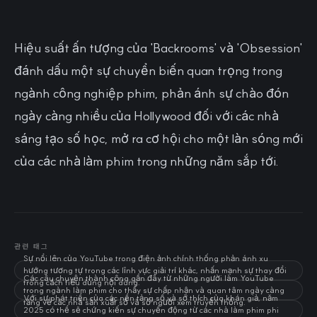
Hiệu suất ấn tượng của 'Backrooms' và 'Obsession'
đánh dấu một sự chuyển biến quan trọng trong
ngành công nghiệp phim, phản ánh sự chào đón
ngày càng nhiều của Hollywood đối với các nhà
sáng tạo số học, mở ra cơ hội cho một làn sóng mới
của các nhà làm phim trong những năm sắp tới.
관련 태그
Sự nổi lên của YouTube trong điện ảnh chính thống phản ánh xu
hướng tương tự trong các lĩnh vực giải trí khác, nhấn mạnh sự thay đổi
Các câu chuyện thành công gần đây từ những người làm YouTube
trong cách tiêu dùng nội dung.
trong ngành làm phim cho thấy sự chấp nhận và quan tâm ngày càng
Với sự phát triển của các nền tảng số và sở thích của khán giả, năm
tăng về các nhà sản xuất số và số người xem truyền thống.
2025 có thể sẽ chứng kiến sự chuyển động từ các nhà làm phim phi