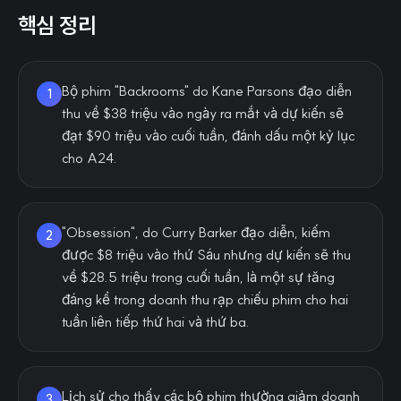
핵심 정리
Bộ phim "Backrooms" do Kane Parsons đạo diễn
1
thu về $38 triệu vào ngày ra mắt và dự kiến sẽ
đạt $90 triệu vào cuối tuần, đánh dấu một kỷ lục
cho A24.
"Obsession", do Curry Barker đạo diễn, kiếm
2
được $8 triệu vào thứ Sáu nhưng dự kiến sẽ thu
về $28.5 triệu trong cuối tuần, là một sự tăng
đáng kể trong doanh thu rạp chiếu phim cho hai
tuần liên tiếp thứ hai và thứ ba.
Lịch sử cho thấy các bộ phim thường giảm doanh
3