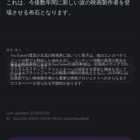
これは、今後数年間に新しい波の映画製作者を登
場させる布石となります。
관련 태그
YouTubeの普及が主流の映画界に追いつく様子は、他のエンターテイ
メント分野でも類似した傾向を示し、コンテンツ消費の風景の変化を
最近の映画製作におけるYouTuberの成功事例は、伝統的メディアでの
浮き彫りにしています。
デジタルネイティブ・クリエイターへの成長する受容と興味を示して
デジタルプラットフォームや観客の嗜好の進化とともに、2025年には
います。
伝統的でない映画製作者から重要な映画プロジェクトへのさらなるク
ロスオーバーが見られる可能性があります。
Last updated:
2026/5/30
ID ·
1cce12cf-0390-4903-9530-a26646ed86ff