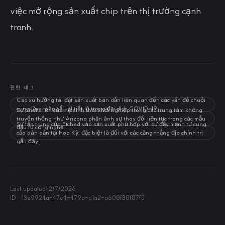
việc mở rộng sản xuất chip trên thị trường cạnh
tranh.
관련 태그
Các xu hướng tái đặt sản xuất bán dẫn liên quan đến các vấn đề chuỗi
cung ứng toàn cầu bị tiết lộ trong đại dịch COVID-19.
Sự phát triển của hệ sinh thái khởi nghiệp trong các trung tâm không
truyền thống như Arizona phản ánh sự thay đổi liên tục trong các mẫu
Sự tập trung của Etched vào sản xuất phù hợp với sự đẩy mạnh tự cung
đầu tư công nghệ.
cấp bán dẫn tại Hoa Kỳ, đặc biệt là đối với các căng thẳng địa chính trị
gần đây.
Last updated:
2/7/2026
ID ·
13e9924a-47e4-479a-a1a2-a608f38f87f5