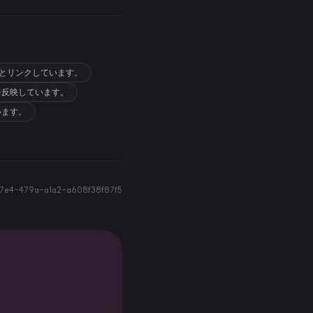
題とリンクしています。
を反映しています。
います。
7e4-479a-a1a2-a608f38f87f5