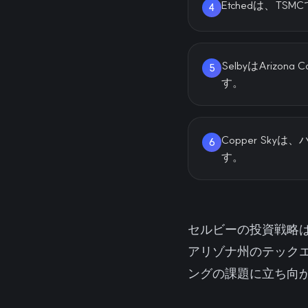
Etchedは、
4
SelbyはAriz
5
す。
Copper S
6
す。
セルビーの投資戦略
アリゾナ州のテック
ングの課題に立ち向