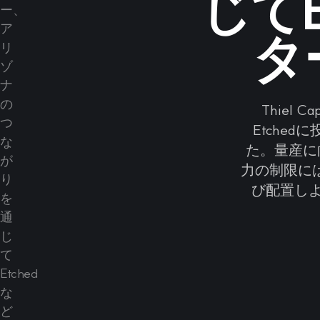
じてE
タ
Thiel 
Etche
た。量産に
力の制限に
び配置し