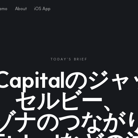
Demo
About
iOS App
TODAY'S BRIEF
l Capitalの
セルビー、
ゾナのつなが