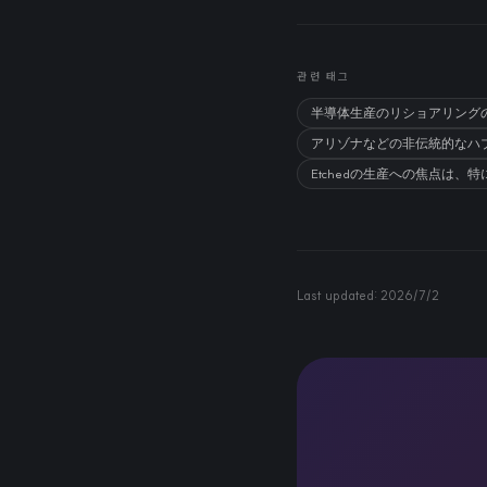
관련 태그
半導体生産のリショアリングの
アリゾナなどの非伝統的なハ
Etchedの生産への焦点は
Last updated:
2026/7/2