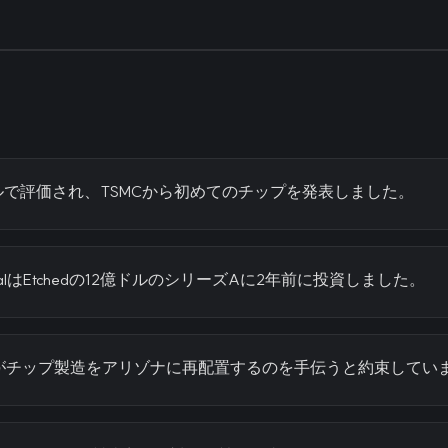
億ドルで評価され、TSMCから初めてのチップを発表しました。
CapitalはEtchedの12億ドルのシリーズAに2年前に投資しました。
chedがチップ製造をアリゾナに再配置するのを手伝うと約束してい