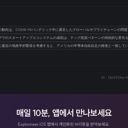
動向は、COVID-19パンデミック中に露呈したグローバルサプライチェーンの問
ブでのスタートアップエコシステムの成長は、テック投資パターンの持続的な変化
、特に最近の地政学的緊張を考慮すると、アメリカの半導体自給自足の推進と一致して
ID ·
13e9924a-4
매일 10분, 앱에서 만나보세요
Explorineer iOS 앱에서 개인화된 브리핑을 받아보세요.