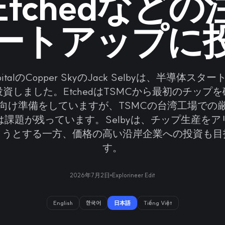
tchedなど
ートアップに
CapitalのCopper SkyのJack Selbyは、半導体ス
dに投資しました。EtchedはTSMCから最初のチップ
向け準備をしていますが、TSMCの台湾工場での
は課題が残っています。Selbyは、チップ生産をア
ようとする一方、価格の高い沿岸企業への投資も目
す。
2026年7月2日
Explorineer Edit
English
한국어
日本語
Tiếng Việt