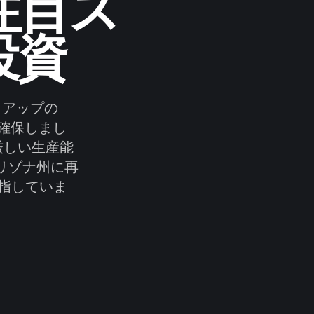
の注目ス
投資
タートアップの
を確保しまし
厳しい生産能
リゾナ州に再
指していま