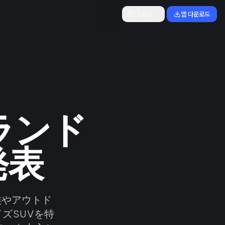
日本語
앱 다운로드
ブランド
発表
族やアウトド
ズSUVを特