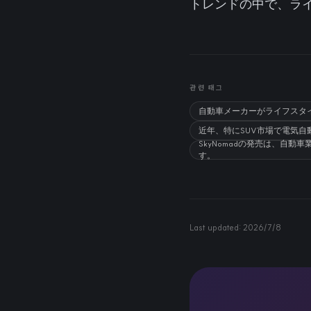
トレンドの中で、ラ
관련 태그
自動車メーカーがライフスタ
近年、特にSUV市場で電気
SkyNomadの発売は、自
す。
Last updated:
2026/7/8