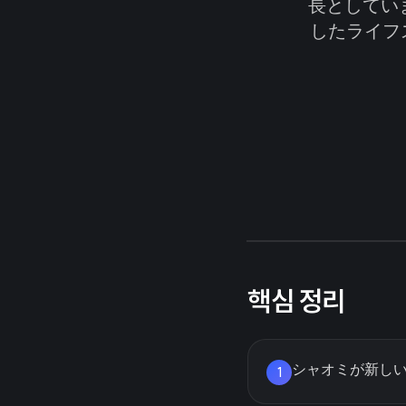
長としてい
したライフ
핵심 정리
シャオミが新しい
1