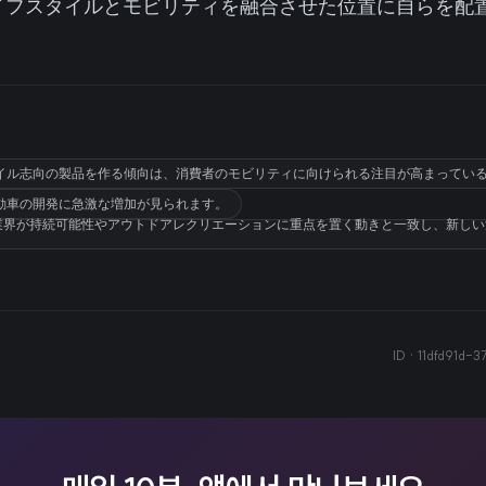
イフスタイルとモビリティを融合させた位置に自らを配
イル志向の製品を作る傾向は、消費者のモビリティに向けられる注目が高まってい
自動車の開発に急激な増加が見られます。
動車業界が持続可能性やアウトドアレクリエーションに重点を置く動きと一致し、新し
ID ·
11dfd91d-