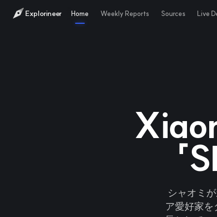
Explorineer
Home
Weekly Reports
Sources
Live 
Xia
「
シャオミが
ア愛好家を