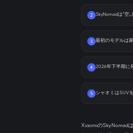
SkyNomad
2
最初のモデルは家
3
2026年下半期
4
シャオミはSUV
5
XiaomiのSkyN