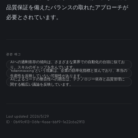
品質保証を備えたバランスの取れたアプローチが
必要とされています。
관련 태그
AIへの過剰依存の傾向は、さまざまな業界での自動化の台頭に似てお
り、スキルのギャップを生んでいます。
'tokenmaxxing'という現象は、企業の効率化指標と並んでおり、本当の
生産性を反映していない可能性があります。
AIによるコードの整合性への懸念は、テクノロジー依存と品質管理に
関する幅広い議論を反映しています。
Last updated:
2026/5/29
ID ·
0b49c413-06fe-4aae-bbf9-1e22c6a21f13