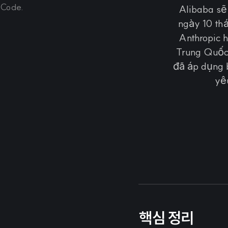
Alibaba sẽ
ngày 10 th
Anthropic 
Trung Quốc
đã áp dụng 
yê
핵심 정리