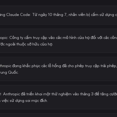
ng Claude Code: Từ ngày 10 tháng 7, nhân viên bị cấm sử dụng cô
opic: Công ty cấm truy cập vào các mô hình của họ đối với các cô
ước ngoài thuộc sở hữu của họ.
thropic đang khắc phục các lỗ hổng đã cho phép truy cập trái phé
rung Quốc.
: Anthropic đã triển khai một thử nghiệm vào tháng 3 để tăng cườ
 việc sử dụng sai mục đích.