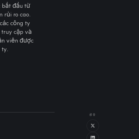
 bắt đầu từ
rủi ro cao.
các công ty
truy cập và
ân viên được
ty.
공유