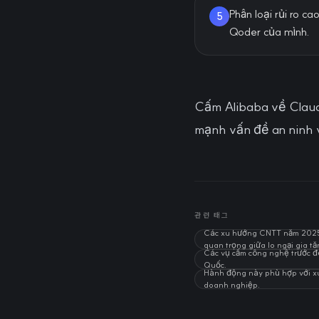
Phân loại rủi ro c
5
Qoder của mình.
Cấm Alibaba về Claud
mạnh vấn đề an ninh v
관련 태그
Các xu hướng CNTT năm 2025 ch
quan trọng giữa lo ngại gia tă
Các vụ cấm công nghệ trước đó
Quốc.
Hành động này phù hợp với xu 
doanh nghiệp.