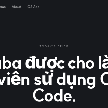
Demo
About
iOS App
TODAY'S BRIEF
aba được cho l
viên sử dụng 
Code.