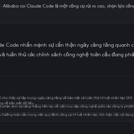
ao: Alibaba coi Claude Code là một công cụ rủi ro cao, chọn lựa công
e Code nhấn mạnh sự cẩn thận ngày càng tăng quanh c
à tuân thủ các chính sách công nghệ toàn cầu đang phát
o thấy sự tập trung ngày càng tăng về bảo mật và tuân thủ trí tuệ nhân tạo (AI), 
ng về bảo mật dữ liệu.
 phản ánh sự căng thẳng liên tục về việc truy cập công nghệ giữa các công ty phươ
hướng toàn cầu trong việc quy định công cụ trí tuệ nhân tạo, tích hợp việc sử dụng