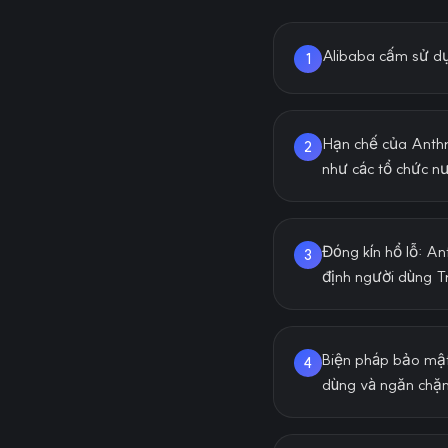
Alibaba cấm sử dụ
1
Hạn chế của Anthr
2
như các tổ chức n
Đóng kín hổ lỗ: An
3
định người dùng T
Biện pháp bảo mật
4
dùng và ngăn chặn