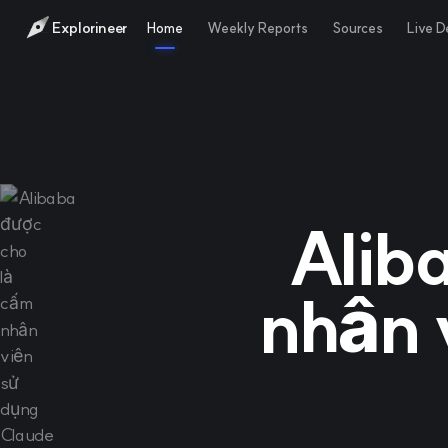
Explorineer
Home
Weekly Reports
Sources
Live 
Alib
nhân 