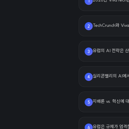
1
TechCrunch와 
2
유럽의 AI 전략은 
3
실리콘밸리의 AI에
4
지배론 vs. 혁신에
5
유럽은 규제가 엄격한
6