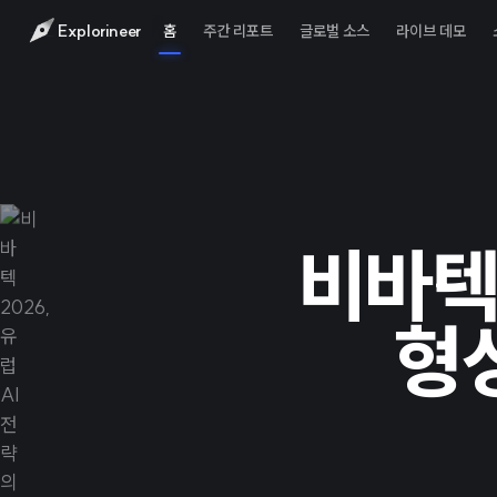
Explorineer
홈
주간 리포트
글로벌 소스
라이브 데모
비바텍 
형