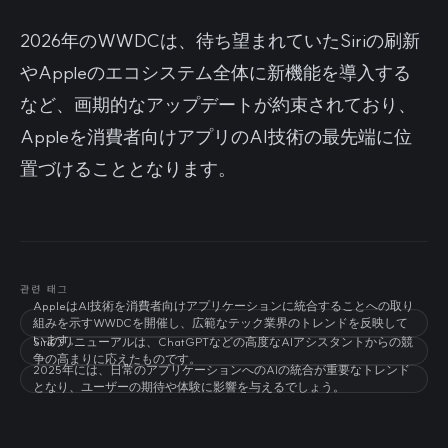
2026年のWWDCは、待ち望まれていたSiriの刷新
やAppleのエコシステム全体に新機能を導入する
など、画期的なアップデートが約束されており、
Appleを消費者向けアプリのAI技術の最先端に位
置づけることとなります。
관련 태그
AppleはAI技術を消費者向けアプリケーションに統合することへの取り
組みを示すWWDCを開催し、広範なテック業界のトレンドを反映して
います。
Siriのリニューアルは、ChatGPTなどの高度なAIアシスタントからの競
争の高まりに応えたものです。
2025年には、日常のアプリケーションへのAIの統合が重要なトレンド
となり、ユーザーの期待や体験に影響を与えるでしょう。