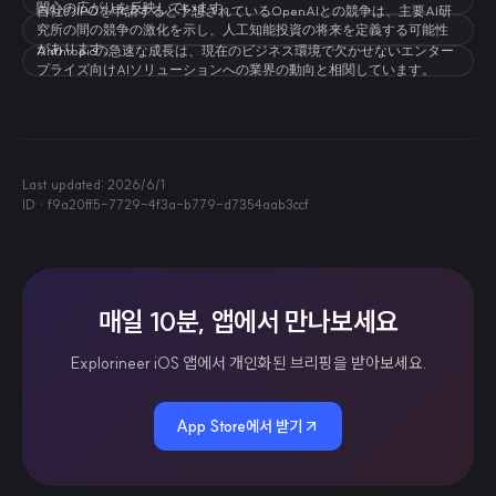
関心の広がりを反映しています。
自社のIPOを申請すると予想されているOpenAIとの競争は、主要AI研
究所の間の競争の激化を示し、人工知能投資の将来を定義する可能性
があります。
Anthropicの急速な成長は、現在のビジネス環境で欠かせないエンター
プライズ向けAIソリューションへの業界の動向と相関しています。
Last updated:
2026/6/1
ID ·
f9a20ff5-7729-4f3a-b779-d7354aab3ccf
매일 10분, 앱에서 만나보세요
Explorineer iOS 앱에서 개인화된 브리핑을 받아보세요.
App Store에서 받기