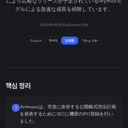
により広範なリリースが予定されているMythosモ
デルによる急速な成長を経験しています。
2026年6月1日
Explorineer Edit
English
한국어
日本語
Tiếng Việt
핵심 정리
Anthropicは、市況に依存する公開株式売出計画
1
を発表するためにSECに機密のIPO登録を行い
ました。