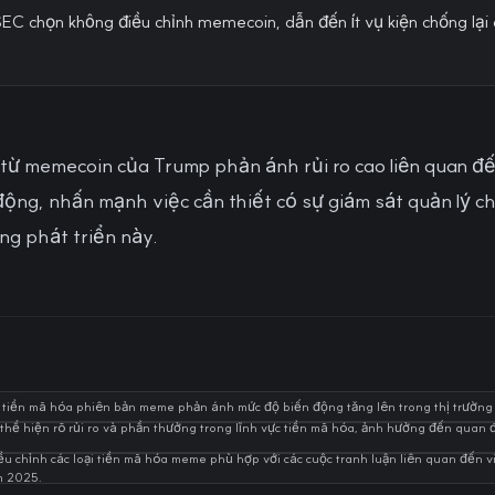
EC chọn không điều chỉnh memecoin, dẫn đến ít vụ kiện chống lại 
từ memecoin của Trump phản ánh rủi ro cao liên quan đế
n động, nhấn mạnh việc cần thiết có sự giám sát quản lý c
ng phát triển này.
i tiền mã hóa phiên bản meme phản ánh mức độ biến động tăng lên trong thị trường
hể hiện rõ rủi ro và phần thưởng trong lĩnh vực tiền mã hóa, ảnh hưởng đến quan 
 chỉnh các loại tiền mã hóa meme phù hợp với các cuộc tranh luận liên quan đến v
m 2025.