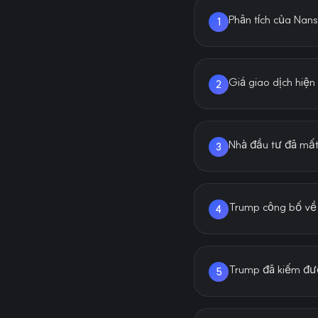
Phân tích của Nan
1
Giá giao dịch hiệ
2
Nhà đầu tư đã mất
3
Trump công bố về
4
Trump đã kiếm đượ
5