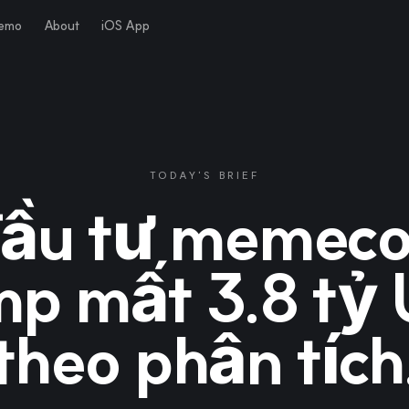
Demo
About
iOS App
TODAY'S BRIEF
ầu tư memeco
p mất 3.8 tỷ
theo phân tích