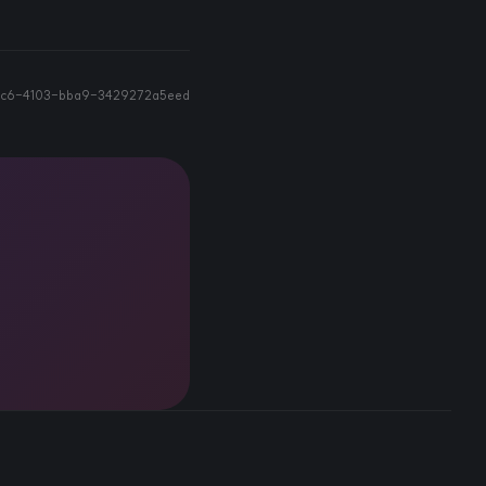
cdc6-4103-bba9-3429272a5eed