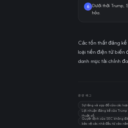
Dưới thời Trump, S
6
hóa.
Các tổn thất đáng kể 
loại tiền điện tử biế
danh mục tài chính đa
관련 태그
Sự tăng và sụp đổ của các loạ
Lợi nhuận đáng kể của Trump t
thuật số.
Quyết định của SEC không điều
bảo vệ các nhà đầu tư vào nă