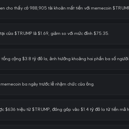
sen cho thấy có 988,905 tài khoản mất tiền với memecoin $TRUM
n tại của $TRUMP là $1.69, giảm so với mức đỉnh $75.35.
 tổng cộng $3.8 tỷ đô la, ảnh hưởng khoảng hai phần ba số ngườ
 memecoin ba ngày trước lễ nhậm chức của ông.
c $636 triệu từ $TRUMP, đóng góp vào $1.4 tỷ đô la từ tiền mã 