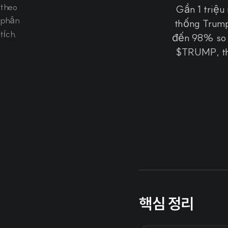
Gần 1 triệ
thống Trump
đến 98% so 
$TRUMP, th
핵심 정리