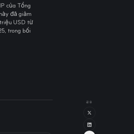
MP của Tổng
 này đã giảm
triệu USD từ
, trong bối
공유