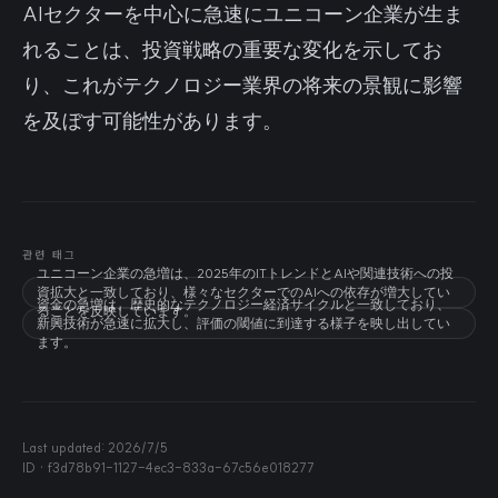
AIセクターを中心に急速にユニコーン企業が生ま
れることは、投資戦略の重要な変化を示してお
り、これがテクノロジー業界の将来の景観に影響
を及ぼす可能性があります。
관련 태그
ユニコーン企業の急増は、2025年のITトレンドとAIや関連技術への投
資拡大と一致しており、様々なセクターでのAIへの依存が増大してい
資金の急増は、歴史的なテクノロジー経済サイクルと一致しており、
ることを反映しています。
新興技術が急速に拡大し、評価の閾値に到達する様子を映し出してい
ます。
Last updated:
2026/7/5
ID ·
f3d78b91-1127-4ec3-833a-67c56e018277