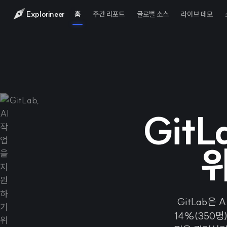
Explorineer
홈
주간 리포트
글로벌 소스
라이브 데모
GitL
위
GitLab은
14%(350