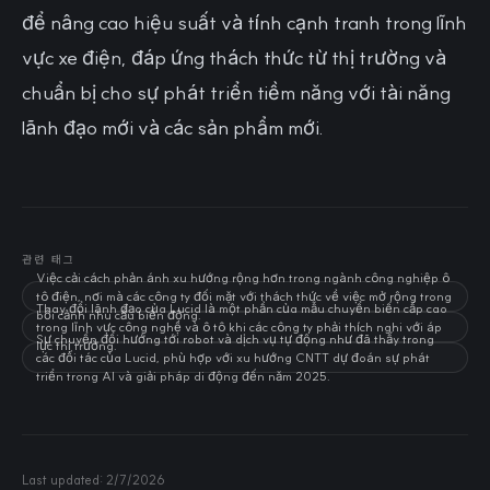
để nâng cao hiệu suất và tính cạnh tranh trong lĩnh
vực xe điện, đáp ứng thách thức từ thị trường và
chuẩn bị cho sự phát triển tiềm năng với tài năng
lãnh đạo mới và các sản phẩm mới.
관련 태그
Việc cải cách phản ánh xu hướng rộng hơn trong ngành công nghiệp ô
tô điện, nơi mà các công ty đối mặt với thách thức về việc mở rộng trong
Thay đổi lãnh đạo của Lucid là một phần của mẫu chuyển biến cấp cao
bối cảnh nhu cầu biến động.
trong lĩnh vực công nghệ và ô tô khi các công ty phải thích nghi với áp
Sự chuyển đổi hướng tới robot và dịch vụ tự động như đã thấy trong
lực thị trường.
các đối tác của Lucid, phù hợp với xu hướng CNTT dự đoán sự phát
triển trong AI và giải pháp di động đến năm 2025.
Last updated:
2/7/2026