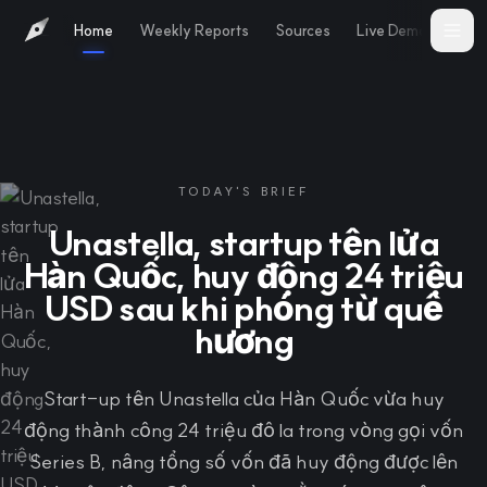
Home
Weekly Reports
Sources
Live Demo
Abo
TODAY'S BRIEF
Unastella, startup tên lửa
Hàn Quốc, huy động 24 triệu
USD sau khi phóng từ quê
hương
Start-up tên Unastella của Hàn Quốc vừa huy
động thành công 24 triệu đô la trong vòng gọi vốn
Series B, nâng tổng số vốn đã huy động được lên