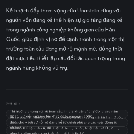
Kế hoạch đầy tham vọng của Unastella cùng với
nguồn vốn đáng kể thể hiện sự gia tăng đáng kể
trong ngành công nghiệp không gian của Hàn
Quốc, giúp định vị nó để cạnh tranh trong một thị
trường toàn cầu đang mở rộ mạnh mẽ, đồng thời
đặt mục tiêu thiết lập các đối tác quan trọng trong
ngành hàng không vũ trụ.
관련 태그
Thị trường phóng vũ trụ toàn cầu, trị giá khoảng 15 tỷ đô la vào năm
2023, dự kiến sẽ tăng lên 41 tỷ đô la vào năm 2030.
Sẽ có sự phát triển của lĩnh vực phóng vũ trụ thương mại tại Hàn Quốc,
được chú ý bởi sự hỗ trợ đáng kể từ chính phủ cho các hoạt động tư
nhân.
Các đối thủ tại châu Á, đặc biệt là Trung Quốc, Nhật Bản và Úc, đang
nhanh chóng nâng cao khả năng vũ trụ của họ.