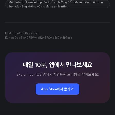
Mô hình của Unastella phản ánh xu hướng đổi mới và hiệu quả trong
lĩnh vực hàng không vũ trụ đang phát triển.
Last updated:
1/6/2026
ID ·
ea0ed81c-0759-4c82-8fc0-b5c0bf3f9acb
매일 10분, 앱에서 만나보세요
Explorineer iOS 앱에서 개인화된 브리핑을 받아보세요.
App Store에서 받기