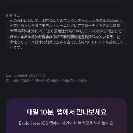
관련 태그
AIの分野において、GPT-3などのファウンデーションモデルの台頭が
企業が様々な領域でモデルトレーニングにアプローチする方法に影響
を与えています。
2025年時点において、より汎用性の高いAIモデルへの傾向が増加して
おり、産業全体での迅速かつ効率的な開発が可能になっています。
ロボティクスの分野におけるデータの質の適正利用へのシフトは、効
率性とリソース要件の削減に焦点を当てた広範なITトレンドを反映して
います。
Last updated:
2026/7/8
ID ·
e8fb93b8-f495-46d7-bb9a-9dfe79ee9d2c
매일 10분, 앱에서 만나보세요
Explorineer iOS 앱에서 개인화된 브리핑을 받아보세요.