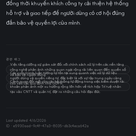
đồng thời khuyến khích công ty cải thiện hệ thống
hỗ trợ và giao tiếp để người dùng có cơ hội đúng
đắn bảo vệ quyền lợi của mình.
관련 태그
Việc tăng cường sự giám sát đối với chính sách xử lý trên các nền tảng
công nghệ phản ánh những quan ngại rộng rãi liên quan đến quyền số
Các cuộc tranh luận tương tự tồn tại xung quanh việc xử lý dữ liệu
và bảo vệ người dùng.
người dùng và quyền riêng tư, đặc biệt là với sự tập trung ngày càng
Cảnh quan đổi mới của các hệ thống tự động trong việc kiểm duyệt tài
cao vào các quy định như GDPR.
khoản phản ánh một xu hướng rộng lớn hơn về tích hợp Trí tuệ nhân
tạo vào CNTT và quản trị, đặt ra những câu hỏi đạo đức.
Last updated:
4/6/2026
ID ·
e5930aad-9c4f-47a3-8035-db3c4eca642a