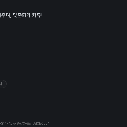
보여주며, 맞춤화와 커뮤니
다.
31f1-42fc-8e73-8cff9d0b6584