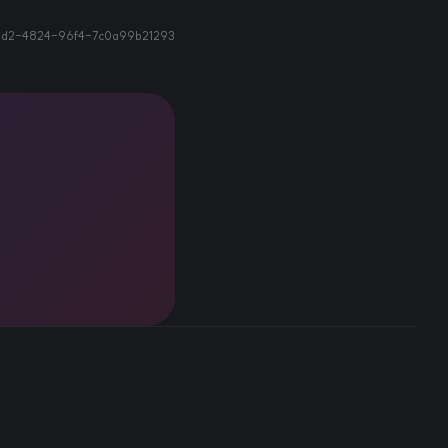
1d2-4824-96f4-7c0a99b21293