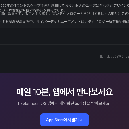
025年のITランドスケープ全体と調和しており、個人のニーズに合わせたデザイ
ロジー均質化に対抗する勢いを持っている。
の意識が高まっていることを反映し、古いテクノロジーを再利用する個人の取り組み
対する懸念が高まる中、サイバーデッキムーブメントは、テクノロジー所有権や自
ID ·
dcdb6996-52
매일 10분, 앱에서 만나보세요
Explorineer iOS 앱에서 개인화된 브리핑을 받아보세요.
App Store에서 받기