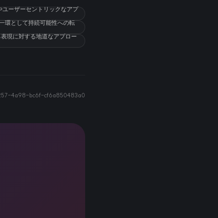
ンやユーザーセントリックなアプ
の一環として持続可能性への転
己表現に対する地道なアプロー
57-4a98-bc6f-cf6a850483a0