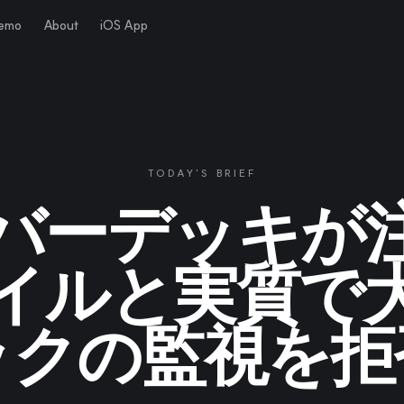
Demo
About
iOS App
TODAY'S BRIEF
バーデッキが
イルと実質で
ックの監視を拒