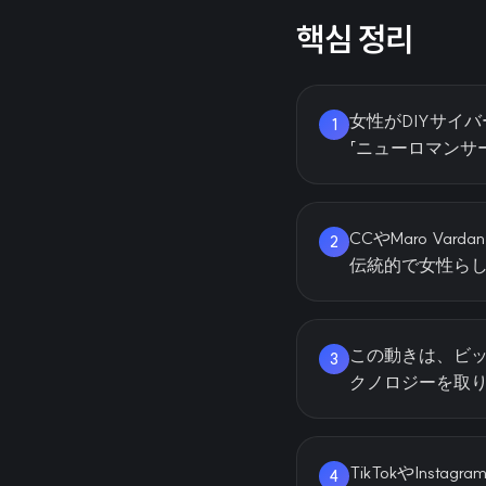
핵심 정리
女性がDIYサイ
1
「ニューロマンサ
CCやMaro V
2
伝統的で女性ら
この動きは、ビ
3
クノロジーを取
TikTokやIn
4