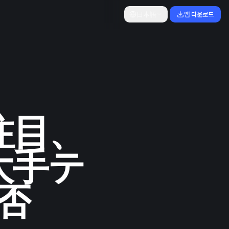
日本語
앱 다운로드
注目、
大手テ
否