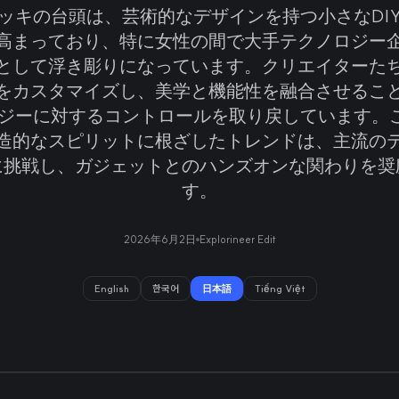
ッキの台頭は、芸術的なデザインを持つ小さなDI
高まっており、特に女性の間で大手テクノロジー
として浮き彫りになっています。クリエイターた
をカスタマイズし、美学と機能性を融合させるこ
ジーに対するコントロールを取り戻しています。こ
造的なスピリットに根ざしたトレンドは、主流の
に挑戦し、ガジェットとのハンズオンな関わりを奨
す。
2026年6月2日
Explorineer Edit
English
한국어
日本語
Tiếng Việt