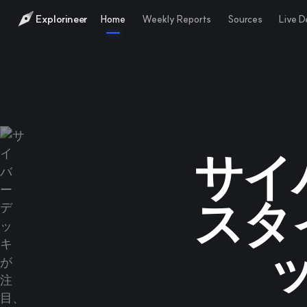
Explorineer
Home
Weekly Reports
Sources
Live 
サイ
スタ