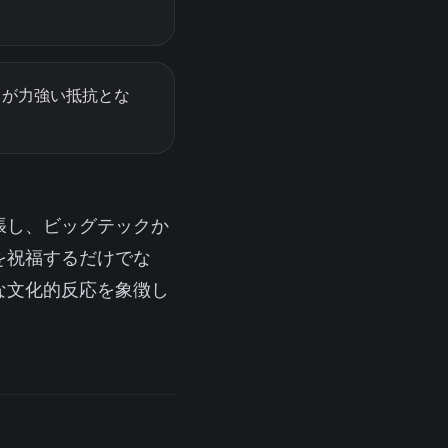
るが力強い抵抗とな
張し、ビッグテックか
を祝福するだけでな
な文化的反応を象徴し