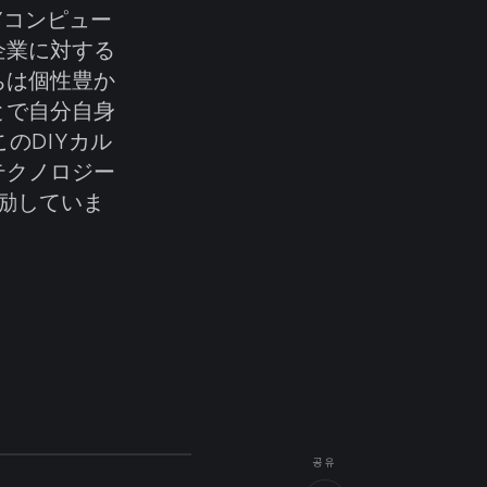
Yコンピュー
企業に対する
ちは個性豊か
とで自分自身
のDIYカル
テクノロジー
励していま
공유