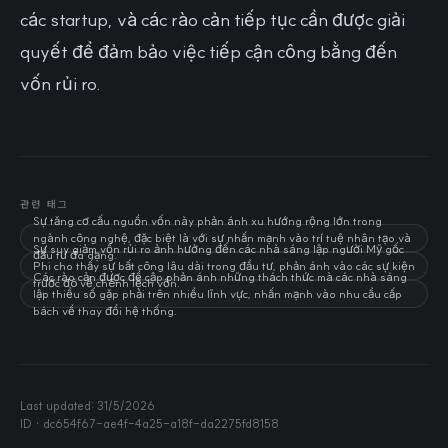
các startup, và các rào cản tiếp tục cần được giải
quyết để đảm bảo việc tiếp cận công bằng đến
vốn rủi ro.
관련 태그
Sự tăng cơ cấu nguồn vốn này phản ánh xu hướng rộng lớn trong
ngành công nghệ, đặc biệt là với sự nhấn mạnh vào trí tuệ nhân tạo và
Sự suy giảm vốn rủi ro ảnh hưởng đến các nhà sáng lập người Mỹ gốc
đầu tư đa dạng.
Phi cho thấy sự bất công lâu dài trong đầu tư, phản ánh vào các sự kiện
Các rào cản được đề cập phản ánh những thách thức mà các nhà sáng
trước đó về chênh lệch vốn.
lập thiểu số gặp phải trên nhiều lĩnh vực, nhấn mạnh vào nhu cầu cấp
bách về thay đổi hệ thống.
Last updated:
31/5/2026
ID ·
dc654f67-ae4f-4a25-a18f-da2275fd8158