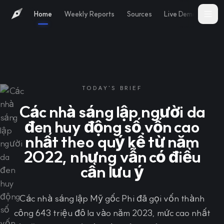
Home
Weekly Reports
Sources
Live Demo
Abo
TODAY'S BRIEF
Các nhà sáng lập người da
đen huy động số vốn cao
nhất theo quý kể từ năm
2022, nhưng vẫn có điều
cần lưu ý
Các nhà sáng lập Mỹ gốc Phi đã gọi vốn thành
công 643 triệu đô la vào năm 2023, mức cao nhất