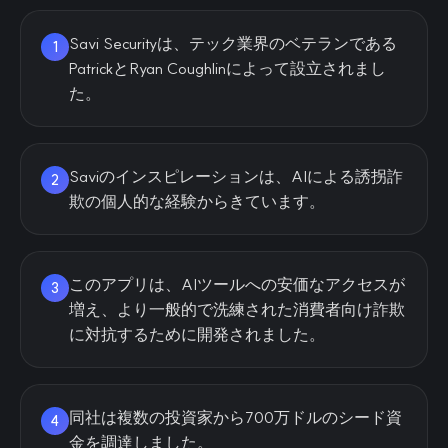
Savi Securityは、テック業界のベテランである
1
PatrickとRyan Coughlinによって設立されまし
た。
Saviのインスピレーションは、AIによる誘拐詐
2
欺の個人的な経験からきています。
このアプリは、AIツールへの安価なアクセスが
3
増え、より一般的で洗練された消費者向け詐欺
に対抗するために開発されました。
同社は複数の投資家から700万ドルのシード資
4
金を調達しました。