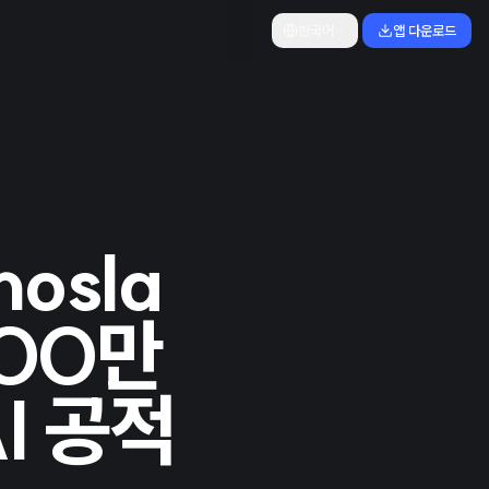
한국어
앱 다운로드
hosla
700만
I 공적