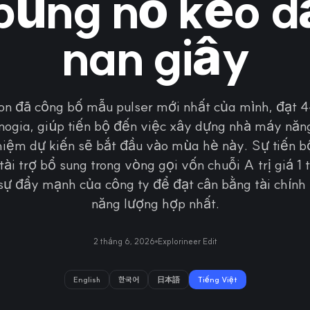
bùng nổ kéo d
nan giây
ion đã công bố mẫu pulser mới nhất của mình, đạt 
anogia, giúp tiến bộ đến việc xây dựng nhà máy năn
hiệm dự kiến sẽ bắt đầu vào mùa hè này. Sự tiến 
ài trợ bổ sung trong vòng gọi vốn chuỗi A trị giá 1 t
sự đẩy mạnh của công ty để đạt cân bằng tài chính
năng lượng hợp nhất.
2 tháng 6, 2026
Explorineer Edit
English
한국어
日本語
Tiếng Việt