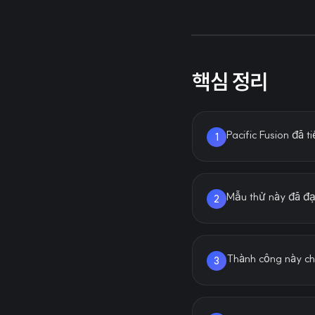
핵심 정리
Pacific Fusion đã 
1
Mẫu thử này đã đạ
2
Thành công này ch
3