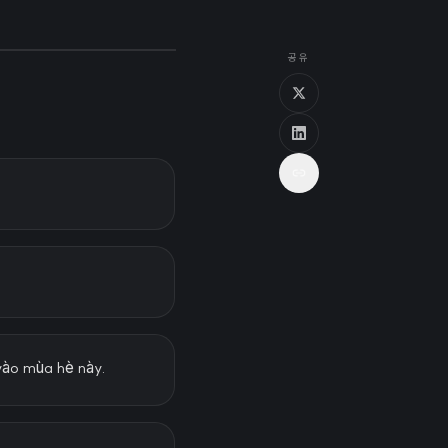
공유
vào mùa hè này.