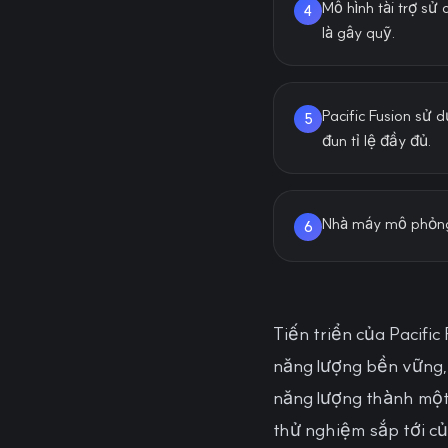
Mô hình tài trợ sử
4
là gây quỹ.
Pacific Fusion sử
5
đun tỉ lệ đầy đủ.
Nhà máy mô phỏng 
6
Tiến triển của Pacif
năng lượng bền vững,
năng lượng thành một 
thử nghiệm sắp tới củ