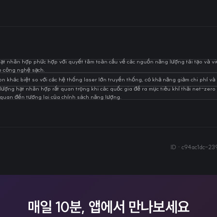
hạt nhân hợp phức hợp với quyết tâm toàn cầu về các nguồn năng lượng tái tạo và vi
o công nghệ sạch.
 khác biệt so với các hệ thống laser lớn truyền thống, có khả năng giảm chi phí và t
lượng hạt nhân hợp rất quan trọng khi các quốc gia đề ra mục tiêu khí thải net-zer
n quan đến tương lai của chính sách năng lượng.
ID ·
c94ac1dc-2
매일 10분, 앱에서 만나보세요