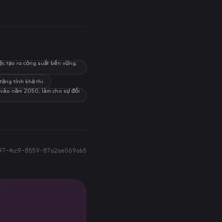
ệc tạo ra công suất bền vững,
ăng tính khả thi.
o vào năm 2050, làm cho sự đổi
397-4cc9-8559-87a2ae069ab5