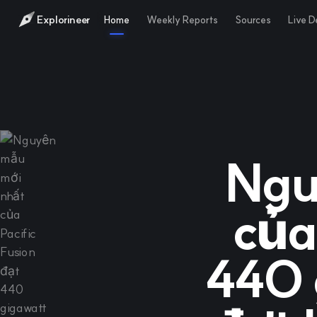
Explorineer
Home
Weekly Reports
Sources
Live 
Ngu
của
440 