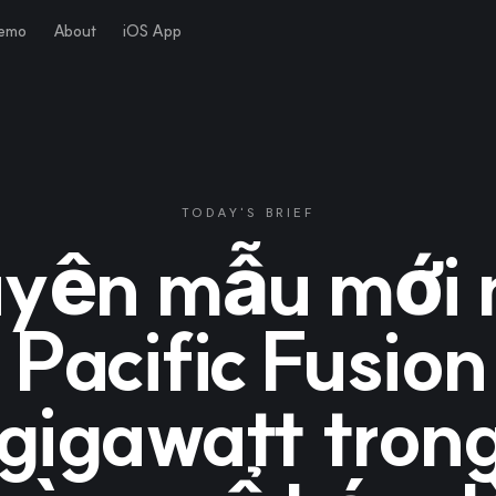
Demo
About
iOS App
TODAY'S BRIEF
yên mẫu mới 
 Pacific Fusion
gigawatt tron