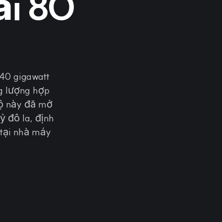
ài 80
440 gigawatt
g lượng hợp
bộ này đã mở
ỷ đô la, định
 tại nhà máy