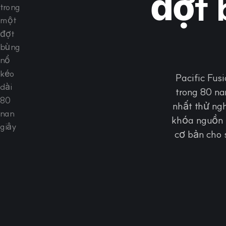
đợt 
Pacific Fus
trong 80 n
nhất thử ng
khóa nguồn t
cơ bản cho 