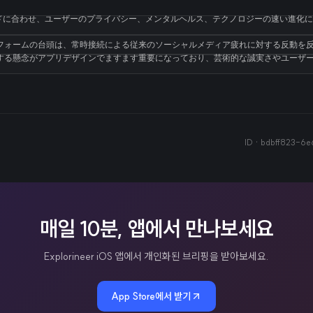
Tトレンドに合わせ、ユーザーのプライバシー、メンタルヘルス、テクノロジーの速い進
フォームの台頭は、常時接続による従来のソーシャルメディア疲れに対する反動を
対する懸念がアプリデザインでますます重要になっており、芸術的な誠実さやユーザ
ID ·
bdbff823-6
매일 10분, 앱에서 만나보세요
Explorineer iOS 앱에서 개인화된 브리핑을 받아보세요.
App Store에서 받기