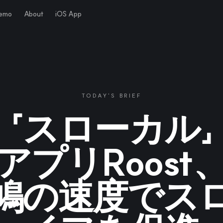
Demo
About
iOS App
TODAY'S BRIEF
「スローカル」
アプリRoost
鳩の速度でス