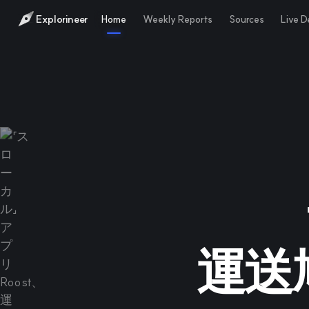
Explorineer
Home
Weekly Reports
Sources
Live 
運送