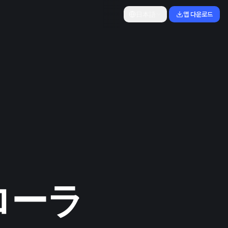
日本語
앱 다운로드
、
ローラ