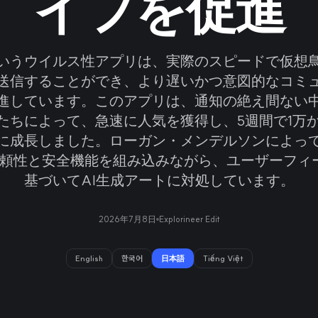
イフを促進
いうウイルス性アプリは、実際のスピードで仮想
送信することができ、より遅いかつ意図的なコミ
進しています。このアプリは、通知の絶え間ない
たちによって、急速に人気を獲得し、5週間で1万か
に成長しました。ローガン・メンデルソンによっ
は、信頼性と安全機能を組み込みながら、ユーザーフィ
基づいてAI生成アートに対処しています。
2026年7月8日
Explorineer Edit
English
한국어
日本語
Tiếng Việt