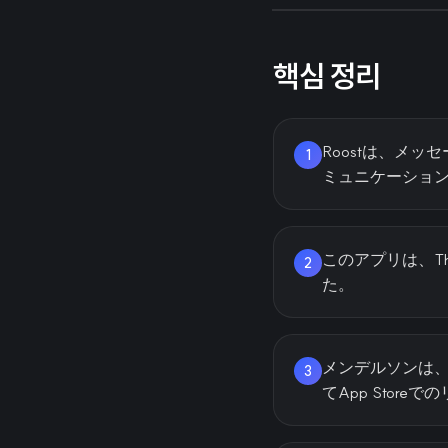
핵심 정리
Roostは、メ
1
ミュニケーショ
このアプリは、T
2
た。
メンデルソンは、
3
てApp Stor