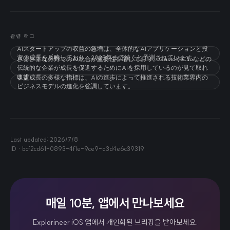
관련 태그
AIスタートアップの収益の急増は、全体的なAIアプリケーションと投
資の成長を反映しており、2025年まで続くと予測されています。
さまざまな分野でのAI統合が重要性を増しており、GustoやClioなどの
伝統的な企業が成長を促進するためにAIを採用しているのが見て取れ
ます。
収益成長の多様な指標は、AIの進歩によって推進される技術業界内の
ビジネスモデルの進化を強調しています。
Last updated:
2026/7/8
ID ·
bcf2cd61-0893-4f1e-9ce9-a3d4e6c39319
매일 10분, 앱에서 만나보세요
Explorineer iOS 앱에서 개인화된 브리핑을 받아보세요.