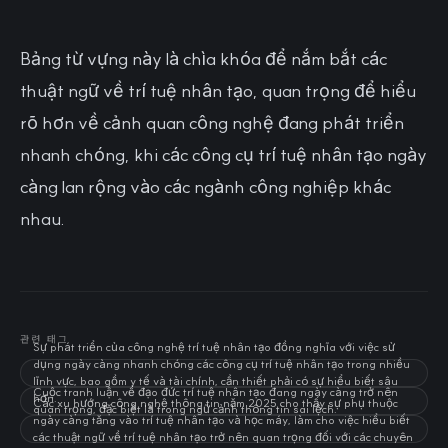
Bảng từ vựng này là chìa khóa để nắm bắt các
thuật ngữ về trí tuệ nhân tạo, quan trọng để hiểu
rõ hơn về cảnh quan công nghệ đang phát triển
nhanh chóng, khi các công cụ trí tuệ nhân tạo ngày
càng lan rộng vào các ngành công nghiệp khác
nhau.
관련 태그
Sự phát triển của công nghệ trí tuệ nhân tạo đồng nghĩa với việc sử
dụng ngày càng nhanh chóng các công cụ trí tuệ nhân tạo trong nhiều
lĩnh vực, bao gồm y tế và tài chính, cần thiết phải có sự hiểu biết sâu
Cuộc tranh luận về đạo đức trí tuệ nhân tạo đang ngày càng trở nên
hơn.
Các xu hướng công nghệ thông tin năm 2025 cho thấy sự phụ thuộc
quan trọng, đặc biệt là trong ngữ cảnh thông tin sai lệch.
ngày càng tăng vào trí tuệ nhân tạo và học máy, làm cho việc hiểu biết
các thuật ngữ về trí tuệ nhân tạo trở nên quan trọng đối với các chuyên