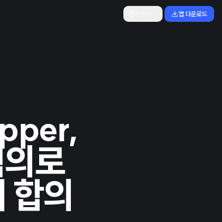
한국어
앱 다운로드
per,
혐의로
러 합의