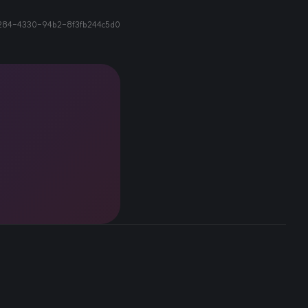
284-4330-94b2-8f3fb244c5d0