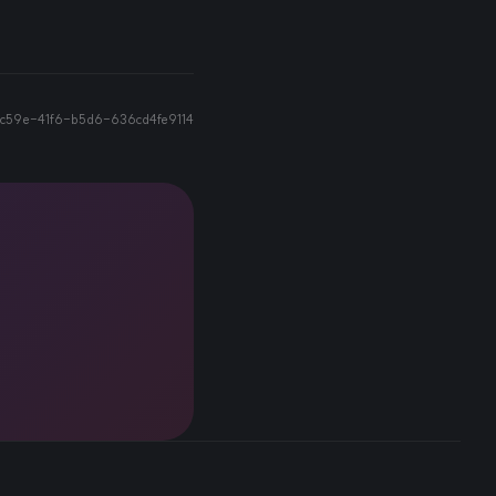
c59e-41f6-b5d6-636cd4fe9114