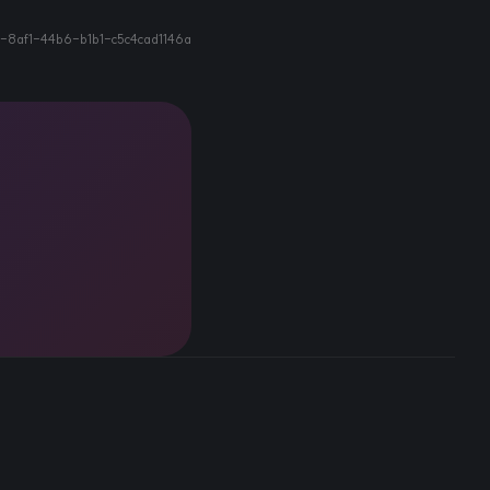
8af1-44b6-b1b1-c5c4cad1146a