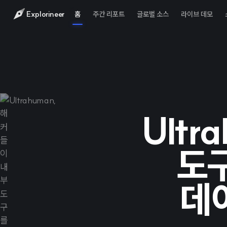
Explorineer
홈
주간 리포트
글로벌 소스
라이브 데모
Ultr
도구
데