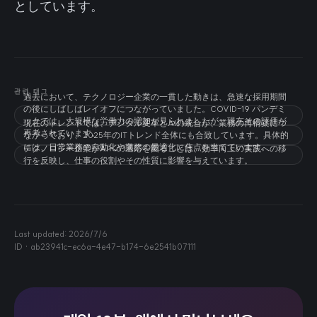
としています。
관련 태그
過去において、テクノロジー企業の一貫した動きは、急速な採用期間
の後にしばしばレイオフにつながっていました。COVID-19 パンデミ
ックでは、大規模な労働力の増加が見られましたが、現在その評価が
現在のトレンドでは、デジタル変革とAIの統合が、業務の再構築につ
再考されています。
ながっており、2025年のITトレンド全体にも合致しています。具体的
には、日常業務の自動化や業務の最適化に焦点を当てています。
テクノロジー企業がAIへの適応を図ることは、効率向上の実践への移
行を反映し、仕事の役割やその性質に影響を与えています。
Last updated:
2026/7/6
ID ·
ab23941c-ec6a-4e47-b174-6e2541b07111