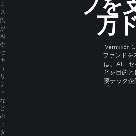
プを
万
Vermilio
ファンドを
は、AI、
とを目的とし
要テック企