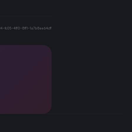
4-fc05-4ff0-8ff1-1a7b8ee64cff