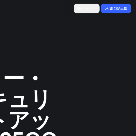
日本語
앱 다운로드
リー・
キュリ
トアッ