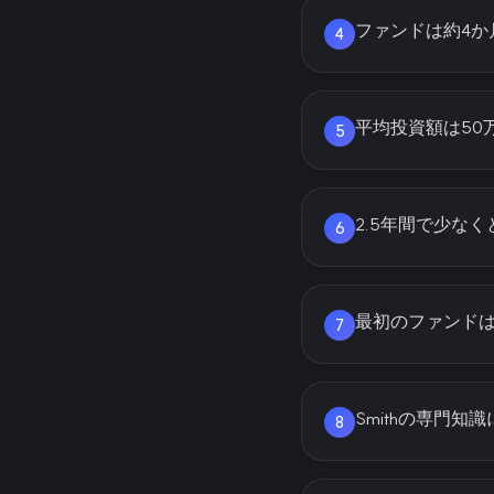
ファンドは約4
4
平均投資額は50
5
2.5年間で少な
6
最初のファンドは13
7
Smithの専門知識に
8