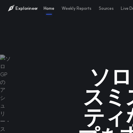
Explorineer
Home
Weekly Reports
Sources
Live 
ソロ
スミ
ティ