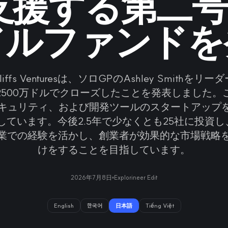
支援する第二号2
ドルファンドを
n Cliffs Venturesは、ソロGPのAshley Smithを
2500万ドルでクローズしたことを発表しました。
セキュリティ、および開発ツールのスタートアップ
ています。今後2.5年で少なくとも25社に投資し、
業での経験を活かし、創業者が効果的な市場戦略
けをすることを目指しています。
2026年7月8日
Explorineer Edit
English
한국어
日本語
Tiếng Việt