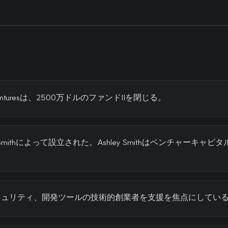
iffs Venturesは、2500万ドルのファンドIIを閉じる。
ey Smithによって設立された。Ashley Smithはベンチャーキ
キュリティ、開発ツールの技術的創業者を支援を焦点にしてい