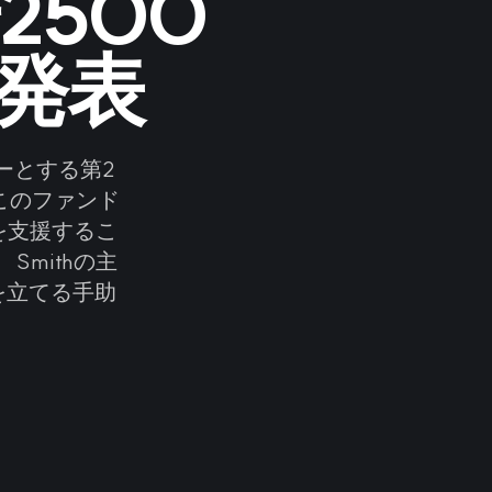
500
発表
リーダーとする第2
このファンド
を支援するこ
Smithの主
を立てる手助