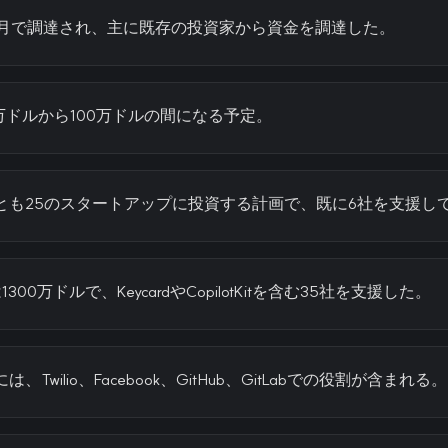
か月で調達され、主に既存の投資家から資金を調達した。
万ドルから100万ドルの間になる予定。
くとも25のスタートアップに投資する計画で、既に6社を支援し
00万ドルで、KeycardやCopilotKitを含む35社を支援した。
は、Twilio、Facebook、GitHub、GitLabでの役割が含まれる。