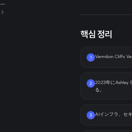
핵심 정리
Vermilion Cl
1
2023年にAshl
2
る。
AIインフラ、セ
3