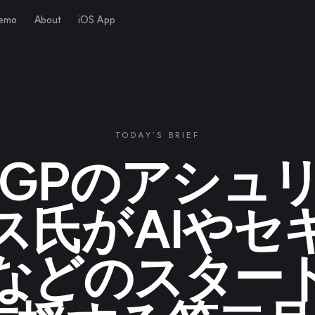
Demo
About
iOS App
TODAY'S BRIEF
GPのアシュ
ス氏がAIやセ
などのスター