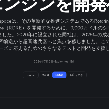
エンジンを開発
rospaceは、その革新的な推進システムであるRotating D
Engine（RDRE）を開発するために、9,000万ドル
した。2020年に設立された同社は、2025年の
客輸送から超音速兵器へと焦点を移しました。こ
ーズに応えるためのさらなるテストと開発を支援
2026年7月8日
Explorineer Edit
English
한국어
日本語
Tiếng Việt