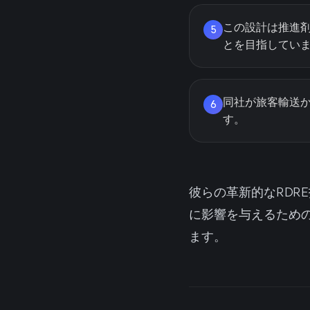
この設計は推進
5
とを目指してい
同社が旅客輸送
6
す。
彼らの革新的なRDRE
に影響を与えるため
ます。