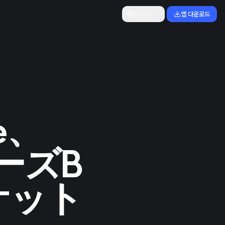
日本語
앱 다운로드
ce、
ーズB
ケット