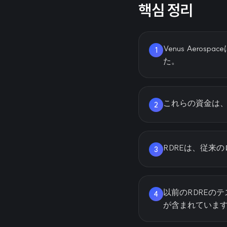
핵심 정리
Venus Aero
1
た。
これらの資金は、
2
RDREは、従来
3
以前のRDREのテ
4
が含まれていま