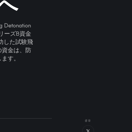
へ
etonation
のシリーズB資金
成功した試験飛
の資金は、防
します。
공유