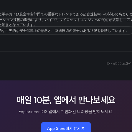
までに軍事および航空宇宙部門での重要なトレンドである超音速技術への関心の高まり
ーション技術の進歩により、ハイブリッドロケットエンジンへの関心が復活し、広くみ
た動きとなっています。
的な世界的な安全保障上の懸念と、防衛技術の競争力ある状況を反映しています。
ID ·
a855ccc3-
매일 10분, 앱에서 만나보세요
Explorineer iOS 앱에서 개인화된 브리핑을 받아보세요.
App Store에서 받기