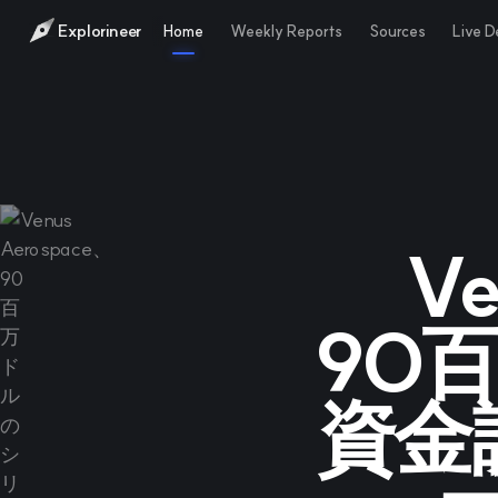
Explorineer
Home
Weekly Reports
Sources
Live 
Ve
90
資金