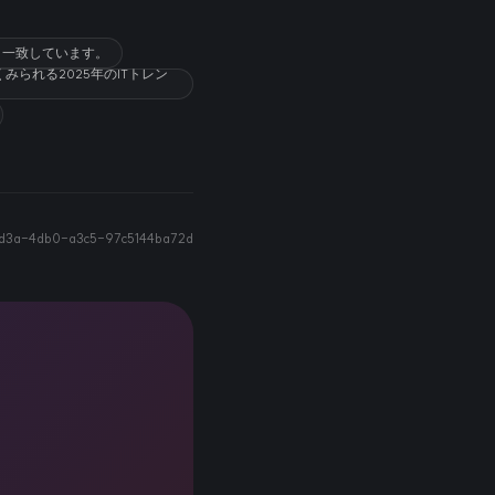
と一致しています。
られる2025年のITトレン
1d3a-4db0-a3c5-97c5144ba72d