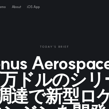
Demo
About
iOS App
TODAY'S BRIEF
nus Aerospa
百万ドルのシリ
調達で新型ロ