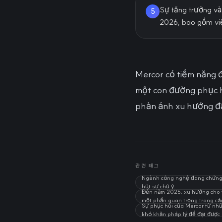
Sự tăng trưởng và
5
2026, bao gồm việ
Mercor có tiềm năng đ
một con đường phục h
phản ánh xu hướng đầu
관련 태그
Ngành công nghệ đang chứng ki
hút sự chú ý.
Đến năm 2025, xu hướng cho th
một phần quan trọng trong c
Sự phục hồi của Mercor từ nhữ
khó khăn pháp lý để đạt được 