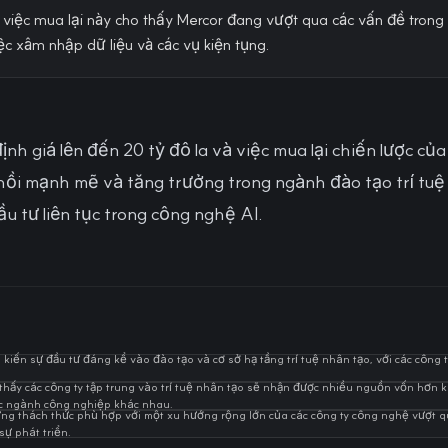
 việc mua lại này cho thấy Mercor đang vượt qua các vấn đề tron
c xâm nhập dữ liệu và các vụ kiện tụng.
ịnh giá lên đến 20 tỷ đô la và việc mua lại chiến lược c
ồi mạnh mẽ và tăng trưởng trong ngành đào tạo trí tuệ
 tư liên tục trong công nghệ AI.
ến sự đầu tư đáng kể vào đào tạo và cơ sở hạ tầng trí tuệ nhân tạo, với các công 
ấy các công ty tập trung vào trí tuệ nhân tạo sẽ nhận được nhiều nguồn vốn hơn kh
ác ngành công nghiệp khác nhau.
ng thách thức phù hợp với một xu hướng rộng lớn của các công ty công nghệ vượt q
sự phát triển.