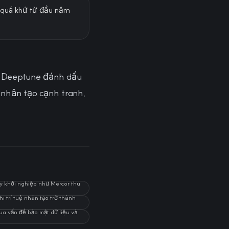
g quá khứ từ đầu năm
ủa Deeptune đánh dấu
 nhân tạo cạnh tranh,
ty khởi nghiệp như Mercor thu
i trí tuệ nhân tạo trở thành
ua vấn đề bảo mật dữ liệu và