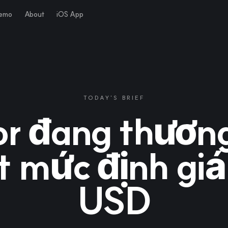
Demo
About
iOS App
TODAY'S BRIEF
r đang thươn
t mức định giá
USD