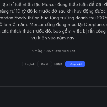
tạo trí tuệ nhân tạo Mercor đang thảo luận để đạt 
 tăng từ 10 tỷ đô la trước đó sau khi huy động được
rendan Foody thông báo tăng trưởng doanh thu 100%
ô la mỗi năm. Mercor cũng đang mua lại Deeptune, 
 các thách thức trước đó, bao gồm việc bị tấn côn
vụ kiện vào năm nay.
9 tháng 7, 2026
Explorineer Edit
English
한국어
日本語
Tiếng Việt