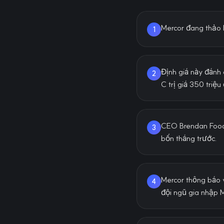
Mercor đang thảo l
1
Định giá này đánh
2
C trị giá 350 triệu 
CEO Brendan Foody
3
bốn tháng trước.
Mercor thông báo v
4
đội ngũ gia nhập 