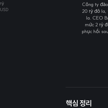
Công ty đào 
20 tỷ đô la,
la. CEO B
mức 2 tỷ đ
phục hồi sau
핵심 정리