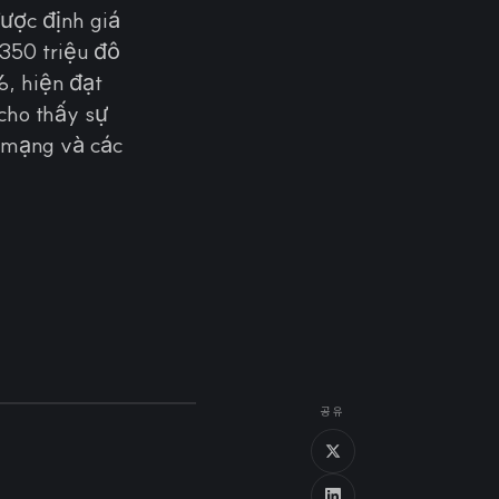
được định giá
 350 triệu đô
, hiện đạt
cho thấy sự
g mạng và các
공유