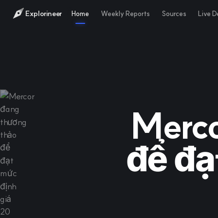
Explorineer
Home
Weekly Reports
Sources
Live 
Merco
để đạ