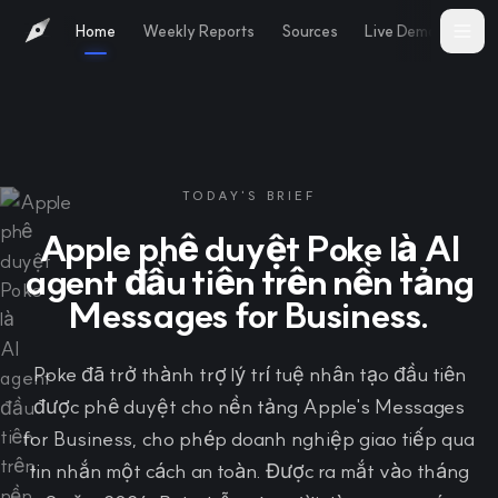
Home
Weekly Reports
Sources
Live Demo
Abo
TODAY'S BRIEF
Apple phê duyệt Poke là AI
agent đầu tiên trên nền tảng
Messages for Business.
Poke đã trở thành trợ lý trí tuệ nhân tạo đầu tiên
được phê duyệt cho nền tảng Apple's Messages
for Business, cho phép doanh nghiệp giao tiếp qua
tin nhắn một cách an toàn. Được ra mắt vào tháng