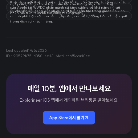
Khả năng giới thiệu trí tuệ nhân tạo tối ưu hóa Siri và các công cụ khác
ngày càng tăng vào trí tuệ nhân tạo cho tương tác khách hàng.
của Apple tại WWDC nhấn mạnh sự tăng cường về khả năng trí tuệ
Sự chuyển đổi sang việc sử dụng trí tuệ nhân tạo trong giao tiếp kinh
nhân tạo trên toàn bộ các công ty công nghệ.
doanh phù hợp với nhu cầu ngày càng cao về tự động hóa và hiệu quả
trong dịch vụ khách hàng.
Last updated:
4/6/2026
ID ·
99529b75-d350-4643-bbcd-cdaf5aca40e6
매일 10분, 앱에서 만나보세요
Explorineer iOS 앱에서 개인화된 브리핑을 받아보세요.
App Store에서 받기