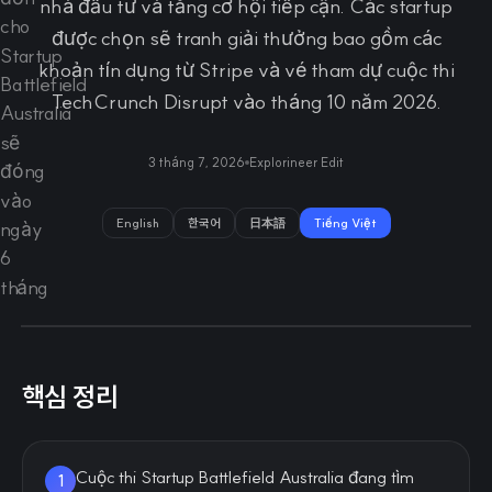
nhà đầu tư và tăng cơ hội tiếp cận. Các startup
được chọn sẽ tranh giải thưởng bao gồm các
khoản tín dụng từ Stripe và vé tham dự cuộc thi
TechCrunch Disrupt vào tháng 10 năm 2026.
3 tháng 7, 2026
Explorineer Edit
English
한국어
日本語
Tiếng Việt
핵심 정리
Cuộc thi Startup Battlefield Australia đang tìm
1