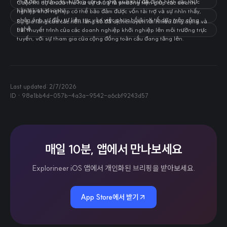
nhớ đến những xu hướng công nghệ quá khứ đã định hình các thực
Cuộc thi dự án đã thu hút sự chú ý là phương tiện giúp các doanh
hành kinh doanh.
nghiệp khởi nghiệp có thể bảo đảm được vốn tài trợ và sự nhìn thấy,
phản ánh sự đầu tư liên tục vào việc phục hồi kinh tế dựa trên công
Sự gia tăng của các nền tảng số đã dịch chuyển rất nhiều ứng dụng và
nghệ.
bài thuyết trình của các doanh nghiệp khởi nghiệp lên môi trường trực
tuyến, với sự tham gia của cộng đồng toàn cầu đang tăng lên.
Last updated:
2/7/2026
ID ·
98e1bb4d-057b-4a3a-9542-a6cbf9243d57
매일 10분, 앱에서 만나보세요
Explorineer iOS 앱에서 개인화된 브리핑을 받아보세요.
App Store에서 받기