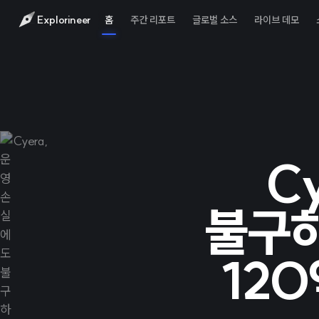
Explorineer
홈
주간 리포트
글로벌 소스
라이브 데모
C
불구하
120