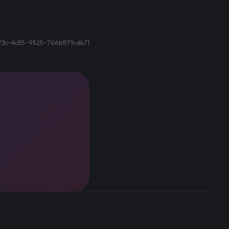
73c-4c85-9525-706b879cdb71