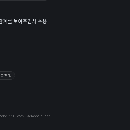
 관계를 보여주면서 수용
고 한다.
cabc-4411-a9f7-0ebade1705ed